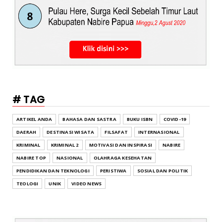
# TAG
ARTIKEL ANDA
BAHASA DAN SASTRA
BUKU ISBN
COVID-19
DAERAH
DESTINASI WISATA
FILSAFAT
INTERNASIONAL
KRIMINAL
KRIMINAL 2
MOTIVASI DAN INSPIRASI
NABIRE
NABIRE TOP
NASIONAL
OLAHRAGA KESEHATAN
PENDIDIKAN DAN TEKNOLOGI
PERISTIWA
SOSIAL DAN POLITIK
TEOLOGI
UNIK
VIDEO NEWS