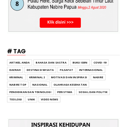
# TAG
ARTIKEL ANDA
BAHASA DAN SASTRA
BUKU ISBN
COVID-19
DAERAH
DESTINASI WISATA
FILSAFAT
INTERNASIONAL
KRIMINAL
KRIMINAL 2
MOTIVASI DAN INSPIRASI
NABIRE
NABIRE TOP
NASIONAL
OLAHRAGA KESEHATAN
PENDIDIKAN DAN TEKNOLOGI
PERISTIWA
SOSIAL DAN POLITIK
TEOLOGI
UNIK
VIDEO NEWS