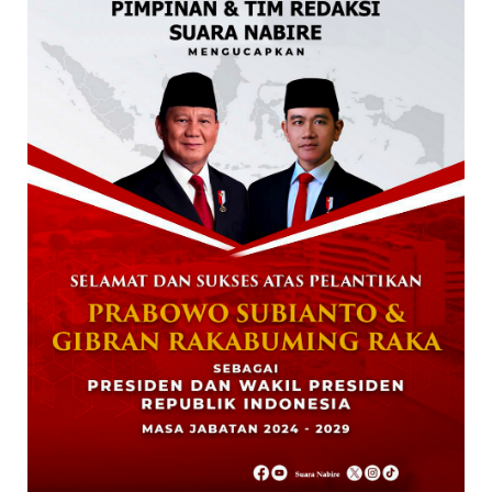
Data Masuk 44,16 Persen, Paslon Mesrha
Masih Unggul 63,32 Pe...
December 02, 2024
DAERAH
Paslon Wagi Unggul Sementara di Pilgub
Papua Tengah, Versi J...
December 02, 2024
NABIRE
Rayakan HUT TNI ke-79. Dandim 1705
Nabire Gandeng Pelaku UMK...
October 23, 2024
KRIMINAL
Polsek Uwapa Nabire Amankan Sepuluh
Karton Minuman Beralkoho...
October 20, 2024