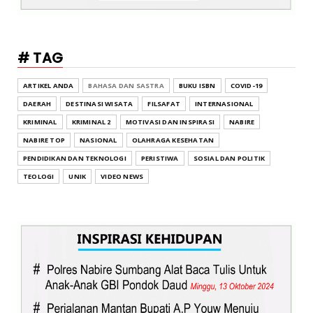
# TAG
ARTIKEL ANDA
BAHASA DAN SASTRA
BUKU ISBN
COVID-19
DAERAH
DESTINASI WISATA
FILSAFAT
INTERNASIONAL
KRIMINAL
KRIMINAL 2
MOTIVASI DAN INSPIRASI
NABIRE
NABIRE TOP
NASIONAL
OLAHRAGA KESEHATAN
PENDIDIKAN DAN TEKNOLOGI
PERISTIWA
SOSIAL DAN POLITIK
TEOLOGI
UNIK
VIDEO NEWS