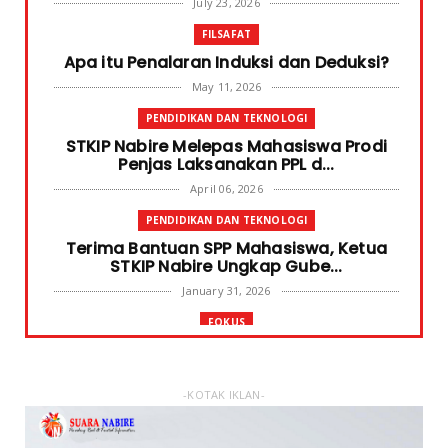
July 23, 2026
FILSAFAT
Apa itu Penalaran Induksi dan Deduksi?
May 11, 2026
PENDIDIKAN DAN TEKNOLOGI
STKIP Nabire Melepas Mahasiswa Prodi
Penjas Laksanakan PPL d...
April 06, 2026
PENDIDIKAN DAN TEKNOLOGI
Terima Bantuan SPP Mahasiswa, Ketua
STKIP Nabire Ungkap Gube...
January 31, 2026
FOKUS
STKIP Nabire Buka Prodi Pendidikan
Bahasa dan Sastra Indones...
January 27, 2026
-KOTAK IKLAN-
NABIRE