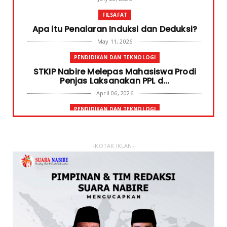
FILSAFAT
Apa itu Penalaran Induksi dan Deduksi?
May 11, 2026
PENDIDIKAN DAN TEKNOLOGI
STKIP Nabire Melepas Mahasiswa Prodi
Penjas Laksanakan PPL d...
April 06, 2026
PENDIDIKAN DAN TEKNOLOGI
Terima Bantuan SPP Mahasiswa, Ketua
STKIP Nabire Ungkap Gube...
January 31, 2026
-KOTAK IKLAN-
FOKUS
STKIP Nabire Buka Prodi Pendidikan
Bahasa dan Sastra Indones...
January 27, 2026
NABIRE
Data Masuk 44,16 Persen, Paslon Mesrha