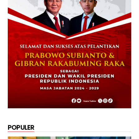
Masih Unggul 63,32 Pe...
December 02, 2024
DAERAH
Paslon Wagi Unggul Sementara di Pilgub
Papua Tengah, Versi J...
December 02, 2024
NABIRE
Rayakan HUT TNI ke-79. Dandim 1705
Nabire Gandeng Pelaku UMK...
October 23, 2024
POPULER