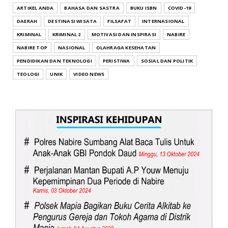
ARTIKEL ANDA
BAHASA DAN SASTRA
BUKU ISBN
COVID-19
DAERAH
DESTINASI WISATA
FILSAFAT
INTERNASIONAL
KRIMINAL
KRIMINAL 2
MOTIVASI DAN INSPIRASI
NABIRE
NABIRE TOP
NASIONAL
OLAHRAGA KESEHATAN
PENDIDIKAN DAN TEKNOLOGI
PERISTIWA
SOSIAL DAN POLITIK
TEOLOGI
UNIK
VIDEO NEWS