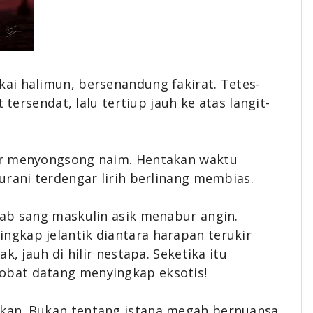
ai halimun, bersenandung fakirat. Tetes-
 tersendat, lalu tertiup jauh ke atas langit-
ir menyongsong naim. Hentakan waktu
urani terdengar lirih berlinang membias.
bab sang maskulin asik menabur angin.
gkap jelantik diantara harapan terukir
k, jauh di hilir nestapa. Seketika itu
bat datang menyingkap eksotis!
kan. Bukan tentang istana megah bernuansa