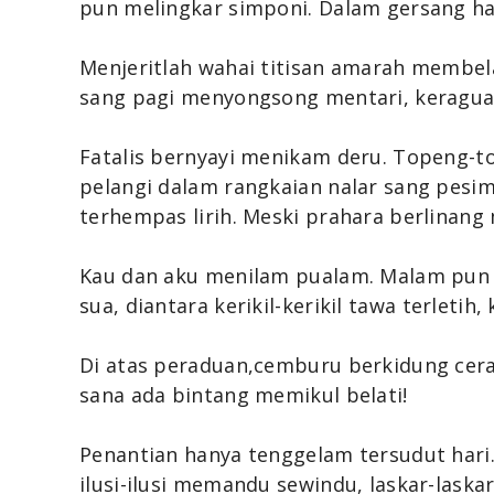
pun melingkar simponi. Dalam gersang h
Menjeritlah wahai titisan amarah membel
sang pagi menyongsong mentari, keragua
Fatalis bernyayi menikam deru. Topeng-to
pelangi dalam rangkaian nalar sang pesim
terhempas lirih. Meski prahara berlinan
Kau dan aku menilam pualam. Malam pun t
sua, diantara kerikil-kerikil tawa terletih,
Di atas peraduan,cemburu berkidung cera
sana ada bintang memikul belati!
Penantian hanya tenggelam tersudut hari
ilusi-ilusi memandu sewindu, laskar-lask