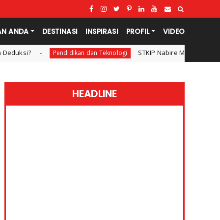
AN ANDA
DESTINASI
INSPIRASI
PROFIL
VIDEO
STKIP Nabire Melepas Mahasiswa Prodi Penja
ndidikan dan Teknologi
HEADLINE