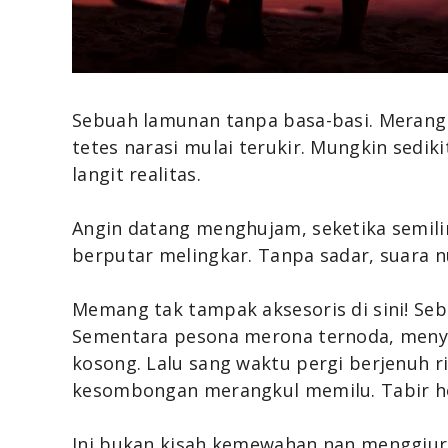
Sebuah lamunan tanpa basa-basi. Merangk
tetes narasi mulai terukir. Mungkin sedikit
langit realitas.
Angin datang menghujam, seketika semil
berputar melingkar. Tanpa sadar, suara n
Memang tak tampak aksesoris di sini! Se
Sementara pesona merona ternoda, menyin
kosong. Lalu sang waktu pergi berjenuh ria
kesombongan merangkul memilu. Tabir ho
Ini bukan kisah kemewahan nan menggiur