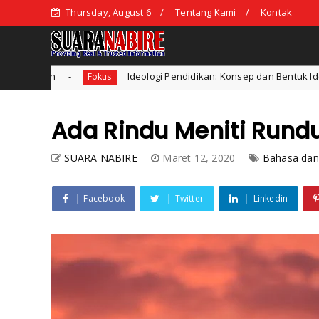
Thursday, August 6
Tentang Kami
Kontak
Ideologi Pendidikan: Konsep dan Bentuk Ideologi dalam Pendi
Fokus
Ada Rindu Meniti Rund
SUARA NABIRE
Maret 12, 2020
Bahasa dan
Facebook
Twitter
Linkedin