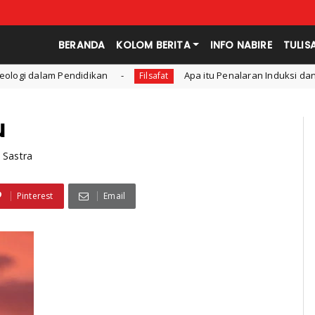
BERANDA
KOLOM BERITA
INFO NABIRE
TULIS
dikan
Apa itu Penalaran Induksi dan Deduksi?
Filsafat
Pe
u
 Sastra
Pinterest
Email