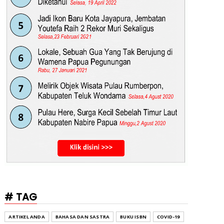
# TAG
ARTIKEL ANDA
BAHASA DAN SASTRA
BUKU ISBN
COVID-19