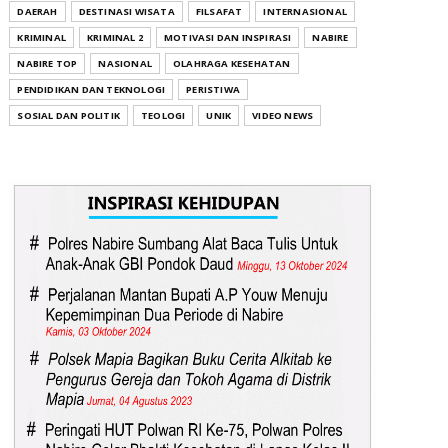
DAERAH
DESTINASI WISATA
FILSAFAT
INTERNASIONAL
KRIMINAL
KRIMINAL 2
MOTIVASI DAN INSPIRASI
NABIRE
NABIRE TOP
NASIONAL
OLAHRAGA KESEHATAN
PENDIDIKAN DAN TEKNOLOGI
PERISTIWA
SOSIAL DAN POLITIK
TEOLOGI
UNIK
VIDEO NEWS