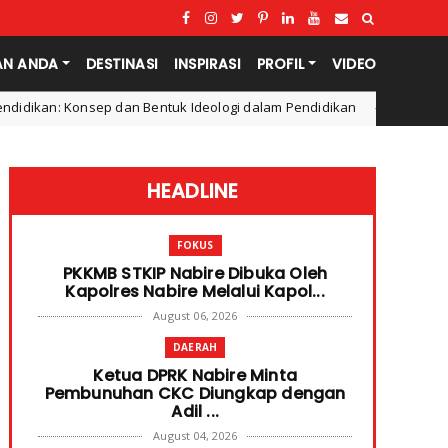
AN ANDA
DESTINASI
INSPIRASI
PROFIL
VIDEO
an Bentuk Ideologi dalam Pendidikan
Apa itu Penalaran
Filsafat
HEADLINE
FOKUS
PKKMB STKIP Nabire Dibuka Oleh
Kapolres Nabire Melalui Kapol...
August 06, 2026
DAERAH
Ketua DPRK Nabire Minta
Pembunuhan CKC Diungkap dengan
Adil ...
August 04, 2026