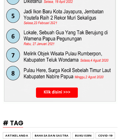
# TAG
ARTIKEL ANDA
BAHASA DAN SASTRA
BUKU ISBN
COVID-19