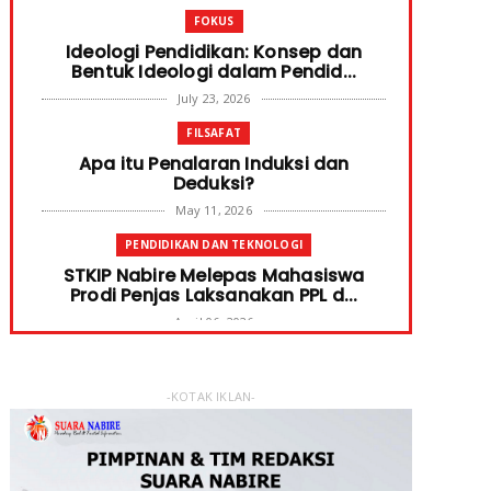
FOKUS
Ideologi Pendidikan: Konsep dan
Bentuk Ideologi dalam Pendid...
July 23, 2026
FILSAFAT
Apa itu Penalaran Induksi dan
Deduksi?
May 11, 2026
PENDIDIKAN DAN TEKNOLOGI
STKIP Nabire Melepas Mahasiswa
Prodi Penjas Laksanakan PPL d...
April 06, 2026
PENDIDIKAN DAN TEKNOLOGI
Terima Bantuan SPP Mahasiswa,
-KOTAK IKLAN-
Ketua STKIP Nabire Ungkap Gube...
January 31, 2026
FOKUS