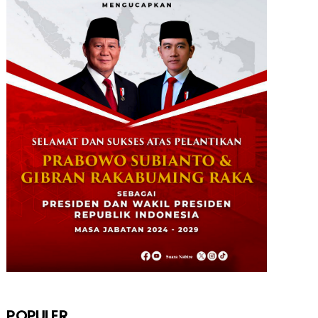
STKIP Nabire Buka Prodi Pendidikan
Bahasa dan Sastra Indones...
January 27, 2026
NABIRE
Data Masuk 44,16 Persen, Paslon
Mesrha Masih Unggul 63,32 Pe...
December 02, 2024
DAERAH
Paslon Wagi Unggul Sementara di
Pilgub Papua Tengah, Versi J...
December 02, 2024
NABIRE
Rayakan HUT TNI ke-79. Dandim 1705
Nabire Gandeng Pelaku UMK...
October 23, 2024
POPULER