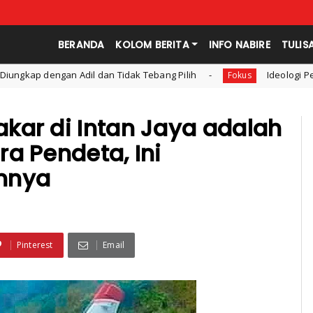
BERANDA
KOLOM BERITA
INFO NABIRE
TULIS
 dan Tidak Tebang Pilih
Ideologi Pendidikan: Konsep d
Fokus
kar di Intan Jaya adalah
a Pendeta, Ini
nnya
Pinterest
Email