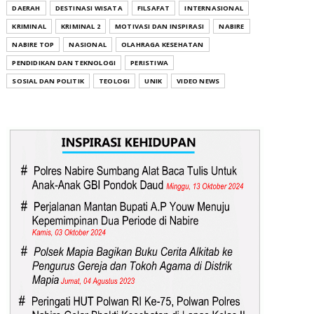
DAERAH
DESTINASI WISATA
FILSAFAT
INTERNASIONAL
KRIMINAL
KRIMINAL 2
MOTIVASI DAN INSPIRASI
NABIRE
NABIRE TOP
NASIONAL
OLAHRAGA KESEHATAN
PENDIDIKAN DAN TEKNOLOGI
PERISTIWA
SOSIAL DAN POLITIK
TEOLOGI
UNIK
VIDEO NEWS