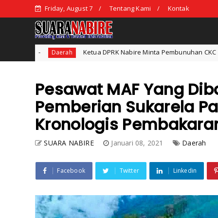
Friday, August 7
Tentang Kami
Kontak
Ketua DPRK Nabire Minta Pembunuhan CKC Diungkap dengan Adil
rah
Pesawat MAF Yang Diba
Pemberian Sukarela Par
Kronologis Pembakara
SUARA NABIRE
Januari 08, 2021
Daerah
Facebook
Twitter
Linkedin