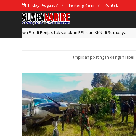
Friday, August 7
Tentang Kami
Kontak
njas Laksanakan PPL dan KKN di Surabaya
Pendidikan dan Teknol
Tampilkan postingan dengan label