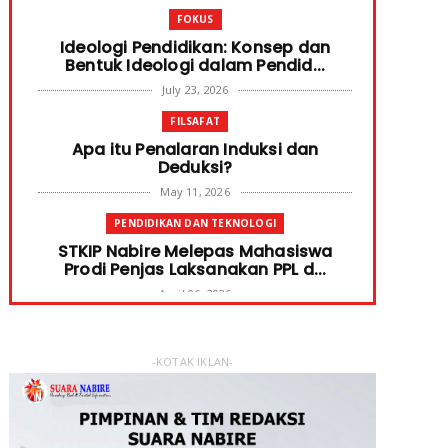
FOKUS
Ideologi Pendidikan: Konsep dan
Bentuk Ideologi dalam Pendid...
July 23, 2026
FILSAFAT
Apa itu Penalaran Induksi dan
Deduksi?
May 11, 2026
PENDIDIKAN DAN TEKNOLOGI
STKIP Nabire Melepas Mahasiswa
Prodi Penjas Laksanakan PPL d...
April 06, 2026
PENDIDIKAN DAN TEKNOLOGI
Terima Bantuan SPP Mahasiswa,
-KOTAK IKLAN-
Ketua STKIP Nabire Ungkap Gube...
January 31, 2026
FOKUS