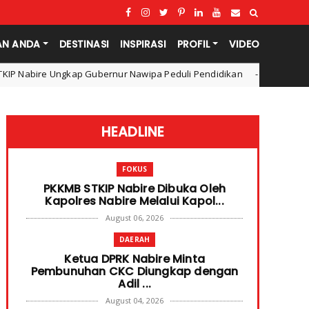
AN ANDA
DESTINASI
INSPIRASI
PROFIL
VIDEO
ernur Nawipa Peduli Pendidikan
STKIP Nabire Buka Prod
Fokus
HEADLINE
FOKUS
PKKMB STKIP Nabire Dibuka Oleh
Kapolres Nabire Melalui Kapol...
August 06, 2026
DAERAH
Ketua DPRK Nabire Minta
Pembunuhan CKC Diungkap dengan
Adil ...
August 04, 2026