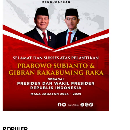
STKIP Nabire Buka Prodi Pendidikan
Bahasa dan Sastra Indones...
January 27, 2026
NABIRE
Data Masuk 44,16 Persen, Paslon
Mesrha Masih Unggul 63,32 Pe...
December 02, 2024
DAERAH
Paslon Wagi Unggul Sementara di
Pilgub Papua Tengah, Versi J...
December 02, 2024
NABIRE
Rayakan HUT TNI ke-79. Dandim 1705
Nabire Gandeng Pelaku UMK...
October 23, 2024
POPULER