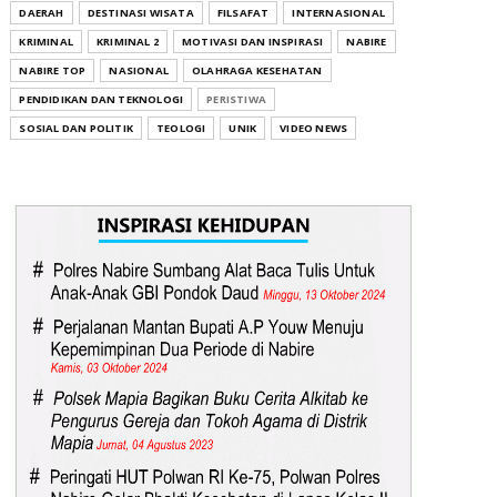
DAERAH
DESTINASI WISATA
FILSAFAT
INTERNASIONAL
KRIMINAL
KRIMINAL 2
MOTIVASI DAN INSPIRASI
NABIRE
NABIRE TOP
NASIONAL
OLAHRAGA KESEHATAN
PENDIDIKAN DAN TEKNOLOGI
PERISTIWA
SOSIAL DAN POLITIK
TEOLOGI
UNIK
VIDEO NEWS