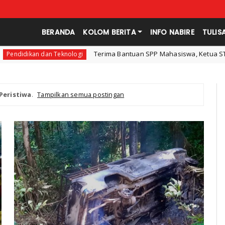
BERANDA
KOLOM BERITA
INFO NABIRE
TULIS
Terima Bantuan SPP Mahasiswa, Ketua STKIP Nabire Ungkap Gub
ogi
Peristiwa
.
Tampilkan semua postingan