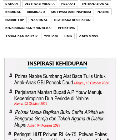
DAERAH
DESTINASI WISATA
FILSAFAT
INTERNASIONAL
KRIMINAL
KRIMINAL 2
MOTIVASI DAN INSPIRASI
NABIRE
NABIRE TOP
NASIONAL
OLAHRAGA KESEHATAN
PENDIDIKAN DAN TEKNOLOGI
PERISTIWA
SOSIAL DAN POLITIK
TEOLOGI
UNIK
VIDEO NEWS