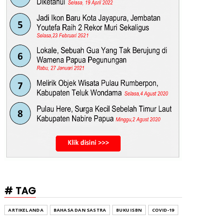
# TAG
ARTIKEL ANDA
BAHASA DAN SASTRA
BUKU ISBN
COVID-19