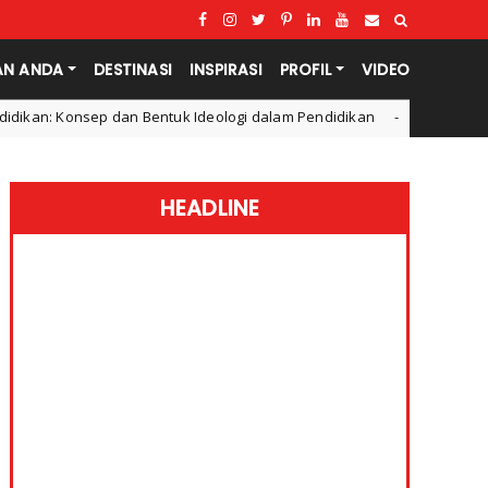
AN ANDA
DESTINASI
INSPIRASI
PROFIL
VIDEO
ntuk Ideologi dalam Pendidikan
Apa itu Penalaran Indu
Filsafat
HEADLINE