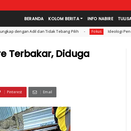
BERANDA
KOLOM BERITA
INFO NABIRE
TULIS
Tidak Tebang Pilih
Ideologi Pendidikan: Konsep dan Be
Fokus
re Terbakar, Diduga
Pinterest
Email