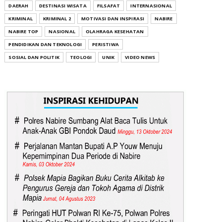
DAERAH
DESTINASI WISATA
FILSAFAT
INTERNASIONAL
KRIMINAL
KRIMINAL 2
MOTIVASI DAN INSPIRASI
NABIRE
NABIRE TOP
NASIONAL
OLAHRAGA KESEHATAN
PENDIDIKAN DAN TEKNOLOGI
PERISTIWA
SOSIAL DAN POLITIK
TEOLOGI
UNIK
VIDEO NEWS