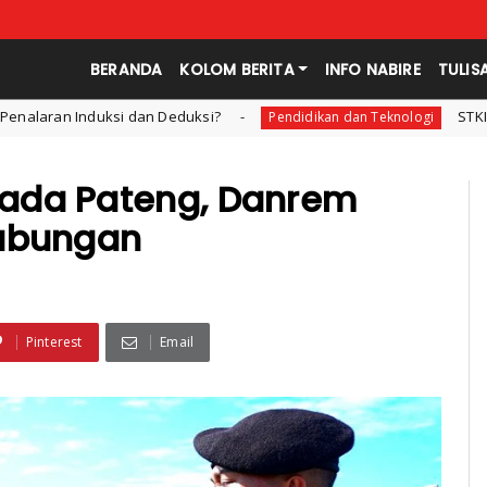
BERANDA
KOLOM BERITA
INFO NABIRE
TULIS
 dan Deduksi?
STKIP Nabire Melepas
Pendidikan dan Teknologi
ada Pateng, Danrem
Gabungan
Pinterest
Email