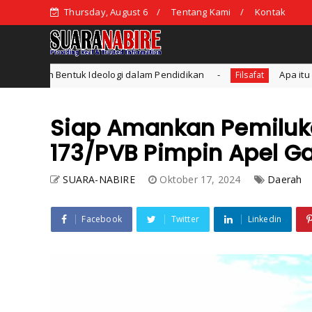
Thursday, August 6
Tentang Kami
Kontak
k Ideologi dalam Pendidikan
Apa itu Penalaran Induksi
Filsafat
Siap Amankan Pemiluk
173/PVB Pimpin Apel 
SUARA-NABIRE
Oktober 17, 2024
Daerah
Facebook
Twitter
Linkedin