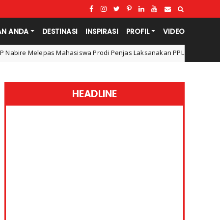
AN ANDA
DESTINASI
INSPIRASI
PROFIL
VIDEO
 Mahasiswa Prodi Penjas Laksanakan PPL dan KKN di Surabaya
P
HEADLINE