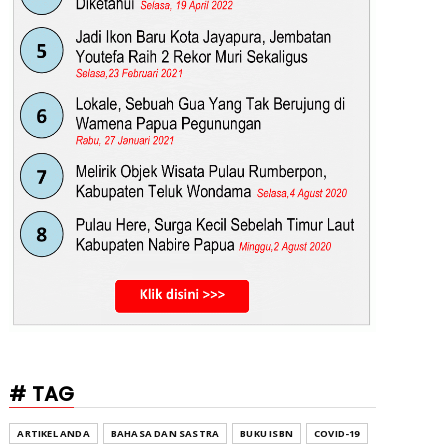
# TAG
ARTIKEL ANDA
BAHASA DAN SASTRA
BUKU ISBN
COVID-19