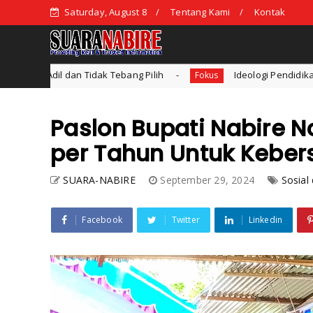
Saturday, August 8
Tentang Kami
Kontak
 Pilih
Ideologi Pendidikan: Konsep dan Bentuk Ideolog
Fokus
Paslon Bupati Nabire N
per Tahun Untuk Kebe
SUARA-NABIRE
September 29, 2024
Sosial 
Facebook
Twitter
Linkedin