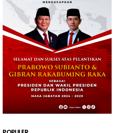
STKIP Nabire Buka Prodi Pendidikan
Bahasa dan Sastra Indones...
January 27, 2026
NABIRE
Data Masuk 44,16 Persen, Paslon
Mesrha Masih Unggul 63,32 Pe...
December 02, 2024
DAERAH
Paslon Wagi Unggul Sementara di
Pilgub Papua Tengah, Versi J...
December 02, 2024
NABIRE
Rayakan HUT TNI ke-79. Dandim 1705
Nabire Gandeng Pelaku UMK...
October 23, 2024
POPULER