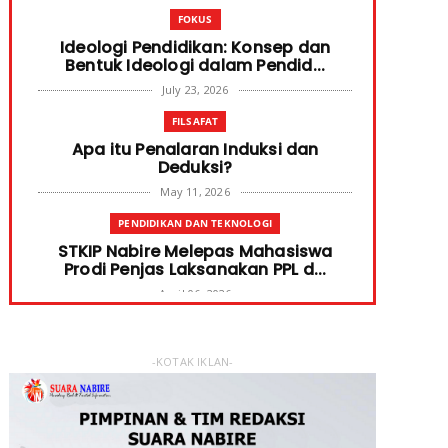
FOKUS
Ideologi Pendidikan: Konsep dan
Bentuk Ideologi dalam Pendid...
July 23, 2026
FILSAFAT
Apa itu Penalaran Induksi dan
Deduksi?
May 11, 2026
PENDIDIKAN DAN TEKNOLOGI
STKIP Nabire Melepas Mahasiswa
Prodi Penjas Laksanakan PPL d...
April 06, 2026
PENDIDIKAN DAN TEKNOLOGI
Terima Bantuan SPP Mahasiswa,
-KOTAK IKLAN-
Ketua STKIP Nabire Ungkap Gube...
January 31, 2026
FOKUS