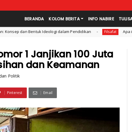
BERANDA
KOLOM BERITA
INFO NABIRE
TULIS
i dalam Pendidikan
Apa itu Penalaran Induksi dan Dedu
Filsafat
omor 1 Janjikan 100 Juta
rsihan dan Keamanan
dan Politik
Pinterest
Email