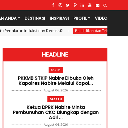
AN ANDA
DESTINASI
INSPIRASI
PROFIL
VIDEO
ksi?
STKIP Nabire Melepas Mahasisw
Pendidikan dan Teknologi
HEADLINE
FOKUS
PKKMB STKIP Nabire Dibuka Oleh
Kapolres Nabire Melalui Kapol...
August 06, 2026
DAERAH
Ketua DPRK Nabire Minta
Pembunuhan CKC Diungkap dengan
Adil ...
August 04, 2026