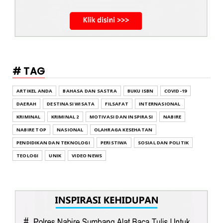
# TAG
ARTIKEL ANDA
BAHASA DAN SASTRA
BUKU ISBN
COVID-19
DAERAH
DESTINASI WISATA
FILSAFAT
INTERNASIONAL
KRIMINAL
KRIMINAL 2
MOTIVASI DAN INSPIRASI
NABIRE
NABIRE TOP
NASIONAL
OLAHRAGA KESEHATAN
PENDIDIKAN DAN TEKNOLOGI
PERISTIWA
SOSIAL DAN POLITIK
TEOLOGI
UNIK
VIDEO NEWS