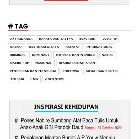
# TAG
ARTIKEL ANDA
BAHASA DAN SASTRA
BUKU ISBN
COVID-19
DAERAH
DESTINASI WISATA
FILSAFAT
INTERNASIONAL
KRIMINAL
KRIMINAL 2
MOTIVASI DAN INSPIRASI
NABIRE
NABIRE TOP
NASIONAL
OLAHRAGA KESEHATAN
PENDIDIKAN DAN TEKNOLOGI
PERISTIWA
SOSIAL DAN POLITIK
TEOLOGI
UNIK
VIDEO NEWS