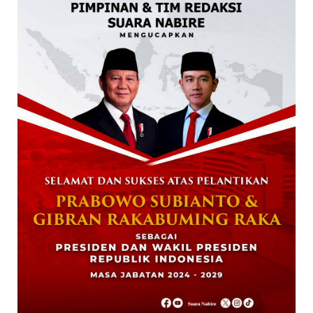
STKIP Nabire Buka Prodi Pendidikan
Bahasa dan Sastra Indones...
January 27, 2026
NABIRE
Data Masuk 44,16 Persen, Paslon Mesrha
Masih Unggul 63,32 Pe...
December 02, 2024
DAERAH
Paslon Wagi Unggul Sementara di Pilgub
Papua Tengah, Versi J...
December 02, 2024
NABIRE
Rayakan HUT TNI ke-79. Dandim 1705
Nabire Gandeng Pelaku UMK...
October 23, 2024