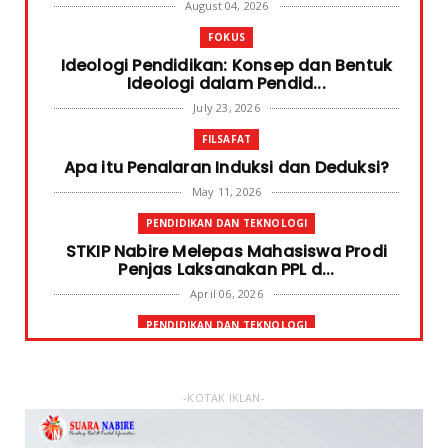
August 04, 2026
FOKUS
Ideologi Pendidikan: Konsep dan Bentuk
Ideologi dalam Pendid...
July 23, 2026
FILSAFAT
Apa itu Penalaran Induksi dan Deduksi?
May 11, 2026
PENDIDIKAN DAN TEKNOLOGI
STKIP Nabire Melepas Mahasiswa Prodi
Penjas Laksanakan PPL d...
April 06, 2026
PENDIDIKAN DAN TEKNOLOGI
Terima Bantuan SPP Mahasiswa, Ketua
STKIP Nabire Ungkap Gube...
January 31, 2026
-KOTAK IKLAN-
FOKUS