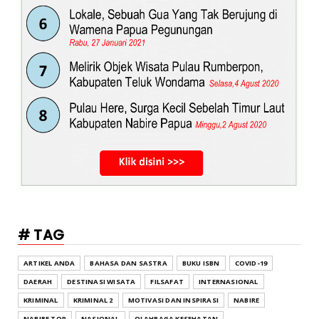
# TAG
ARTIKEL ANDA
BAHASA DAN SASTRA
BUKU ISBN
COVID-19
DAERAH
DESTINASI WISATA
FILSAFAT
INTERNASIONAL
KRIMINAL
KRIMINAL 2
MOTIVASI DAN INSPIRASI
NABIRE
NABIRE TOP
NASIONAL
OLAHRAGA KESEHATAN