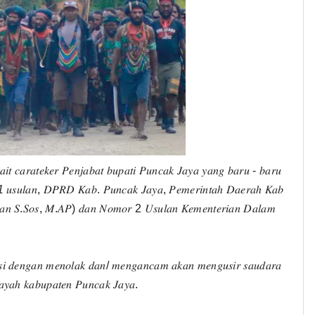
𝑎𝑖𝑡 𝑐𝑎𝑟𝑎𝑡𝑒𝑘𝑒𝑟 𝑃𝑒𝑛𝑗𝑎𝑏𝑎𝑡 𝑏𝑢𝑝𝑎𝑡𝑖 𝑃𝑢𝑛𝑐𝑎𝑘 𝐽𝑎𝑦𝑎 𝑦𝑎𝑛𝑔 𝑏𝑎𝑟𝑢 - 𝑏𝑎𝑟𝑢
 1
𝑢𝑠𝑢𝑙𝑎𝑛, 𝐷𝑃𝑅𝐷 𝐾𝑎𝑏. 𝑃𝑢𝑛𝑐𝑎𝑘 𝐽𝑎𝑦𝑎, 𝑃𝑒𝑚𝑒𝑟𝑖𝑛𝑡𝑎ℎ 𝐷𝑎𝑒𝑟𝑎ℎ 𝐾𝑎𝑏
𝑟𝑎𝑛 𝑆.𝑆𝑜𝑠, 𝑀.𝐴𝑃) 𝑑𝑎𝑛 𝑁𝑜𝑚𝑜𝑟 2 𝑈𝑠𝑢𝑙𝑎𝑛 𝐾𝑒𝑚𝑒𝑛𝑡𝑒𝑟𝑖𝑎𝑛 𝐷𝑎𝑙𝑎𝑚
𝑘𝑠𝑖 𝑑𝑒𝑛𝑔𝑎𝑛 𝑚𝑒𝑛𝑜𝑙𝑎𝑘 𝑑𝑎𝑛/ 𝑚𝑒𝑛𝑔𝑎𝑛𝑐𝑎𝑚 𝑎𝑘𝑎𝑛 𝑚𝑒𝑛𝑔𝑢𝑠𝑖𝑟 𝑠𝑎𝑢𝑑𝑎𝑟𝑎
𝑦𝑎ℎ 𝑘𝑎𝑏𝑢𝑝𝑎𝑡𝑒𝑛 𝑃𝑢𝑛𝑐𝑎𝑘 𝐽𝑎𝑦𝑎.