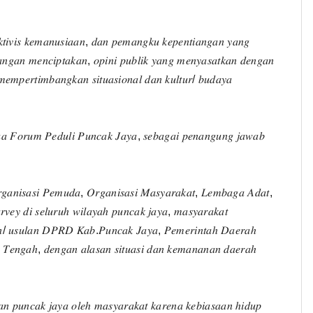
𝑖𝑣𝑖𝑠 𝑘𝑒𝑚𝑎𝑛𝑢𝑠𝑖𝑎𝑎𝑛, 𝑑𝑎𝑛 𝑝𝑒𝑚𝑎𝑛𝑔𝑘𝑢 𝑘𝑒𝑝𝑒𝑛𝑡𝑖𝑎𝑛𝑔𝑎𝑛 𝑦𝑎𝑛𝑔
𝑎𝑛𝑔𝑎𝑛 𝑚𝑒𝑛𝑐𝑖𝑝𝑡𝑎𝑘𝑎𝑛, 𝑜𝑝𝑖𝑛𝑖 𝑝𝑢𝑏𝑙𝑖𝑘 𝑦𝑎𝑛𝑔 𝑚𝑒𝑛𝑦𝑎𝑠𝑎𝑡𝑘𝑎𝑛 𝑑𝑒𝑛𝑔𝑎𝑛
𝑚𝑝𝑒𝑟𝑡𝑖𝑚𝑏𝑎𝑛𝑔𝑘𝑎𝑛 𝑠𝑖𝑡𝑢𝑎𝑠𝑖𝑜𝑛𝑎𝑙 𝑑𝑎𝑛 𝑘𝑢𝑙𝑡𝑢𝑟/ 𝑏𝑢𝑑𝑎𝑦𝑎
𝑢𝑎 𝐹𝑜𝑟𝑢𝑚 𝑃𝑒𝑑𝑢𝑙𝑖 𝑃𝑢𝑛𝑐𝑎𝑘 𝐽𝑎𝑦𝑎, 𝑠𝑒𝑏𝑎𝑔𝑎𝑖 𝑝𝑒𝑛𝑎𝑛𝑔𝑢𝑛𝑔 𝑗𝑎𝑤𝑎𝑏
𝑔𝑎𝑛𝑖𝑠𝑎𝑠𝑖 𝑃𝑒𝑚𝑢𝑑𝑎, 𝑂𝑟𝑔𝑎𝑛𝑖𝑠𝑎𝑠𝑖 𝑀𝑎𝑠𝑦𝑎𝑟𝑎𝑘𝑎𝑡, 𝐿𝑒𝑚𝑏𝑎𝑔𝑎 𝐴𝑑𝑎𝑡,
𝑟𝑣𝑒𝑦 𝑑𝑖 𝑠𝑒𝑙𝑢𝑟𝑢ℎ 𝑤𝑖𝑙𝑎𝑦𝑎ℎ 𝑝𝑢𝑛𝑐𝑎𝑘 𝑗𝑎𝑦𝑎, 𝑚𝑎𝑠𝑦𝑎𝑟𝑎𝑘𝑎𝑡
𝑛/ 𝑢𝑠𝑢𝑙𝑎𝑛 𝐷𝑃𝑅𝐷 𝐾𝑎𝑏.𝑃𝑢𝑛𝑐𝑎𝑘 𝐽𝑎𝑦𝑎, 𝑃𝑒𝑚𝑒𝑟𝑖𝑛𝑡𝑎ℎ 𝐷𝑎𝑒𝑟𝑎ℎ
 𝑇𝑒𝑛𝑔𝑎ℎ, 𝑑𝑒𝑛𝑔𝑎𝑛 𝑎𝑙𝑎𝑠𝑎𝑛 𝑠𝑖𝑡𝑢𝑎𝑠𝑖 𝑑𝑎𝑛 𝑘𝑒𝑚𝑎𝑛𝑎𝑛𝑎𝑛 𝑑𝑎𝑒𝑟𝑎ℎ
𝑛𝑔𝑎𝑛 𝑝𝑢𝑛𝑐𝑎𝑘 𝑗𝑎𝑦𝑎 𝑜𝑙𝑒ℎ 𝑚𝑎𝑠𝑦𝑎𝑟𝑎𝑘𝑎𝑡 𝑘𝑎𝑟𝑒𝑛𝑎 𝑘𝑒𝑏𝑖𝑎𝑠𝑎𝑎𝑛 ℎ𝑖𝑑𝑢𝑝