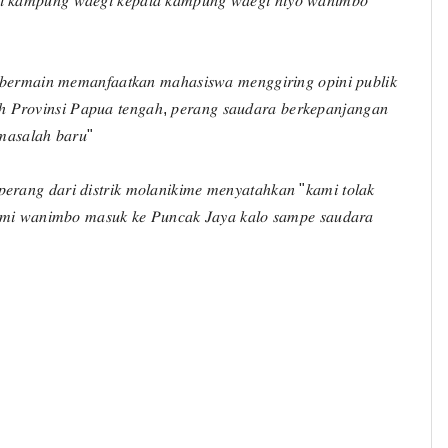
𝑟𝑖 𝑘𝑎𝑚𝑝𝑢𝑛𝑔 𝑤𝑎𝑒𝑔𝑖 𝑘𝑒𝑝𝑎𝑙𝑎 𝑘𝑎𝑚𝑝𝑢𝑛𝑔 𝑤𝑎𝑒𝑔𝑖 𝑛𝑖𝑦𝑜 𝑤𝑎𝑛𝑖𝑚𝑏𝑜
𝑝 𝑏𝑒𝑟𝑚𝑎𝑖𝑛 𝑚𝑒𝑚𝑎𝑛𝑓𝑎𝑎𝑡𝑘𝑎𝑛 𝑚𝑎ℎ𝑎𝑠𝑖𝑠𝑤𝑎 𝑚𝑒𝑛𝑔𝑔𝑖𝑟𝑖𝑛𝑔 𝑜𝑝𝑖𝑛𝑖 𝑝𝑢𝑏𝑙𝑖𝑘
 𝑃𝑟𝑜𝑣𝑖𝑛𝑠𝑖 𝑃𝑎𝑝𝑢𝑎 𝑡𝑒𝑛𝑔𝑎ℎ, 𝑝𝑒𝑟𝑎𝑛𝑔 𝑠𝑎𝑢𝑑𝑎𝑟𝑎 𝑏𝑒𝑟𝑘𝑒𝑝𝑎𝑛𝑗𝑎𝑛𝑔𝑎𝑛
 𝑚𝑎𝑠𝑎𝑙𝑎ℎ 𝑏𝑎𝑟𝑢"
𝑟𝑎𝑛𝑔 𝑑𝑎𝑟𝑖 𝑑𝑖𝑠𝑡𝑟𝑖𝑘 𝑚𝑜𝑙𝑎𝑛𝑖𝑘𝑖𝑚𝑒 𝑚𝑒𝑛𝑦𝑎𝑡𝑎ℎ𝑘𝑎𝑛 "𝑘𝑎𝑚𝑖 𝑡𝑜𝑙𝑎𝑘
𝑚𝑚𝑖 𝑤𝑎𝑛𝑖𝑚𝑏𝑜 𝑚𝑎𝑠𝑢𝑘 𝑘𝑒 𝑃𝑢𝑛𝑐𝑎𝑘 𝐽𝑎𝑦𝑎 𝑘𝑎𝑙𝑜 𝑠𝑎𝑚𝑝𝑒 𝑠𝑎𝑢𝑑𝑎𝑟𝑎