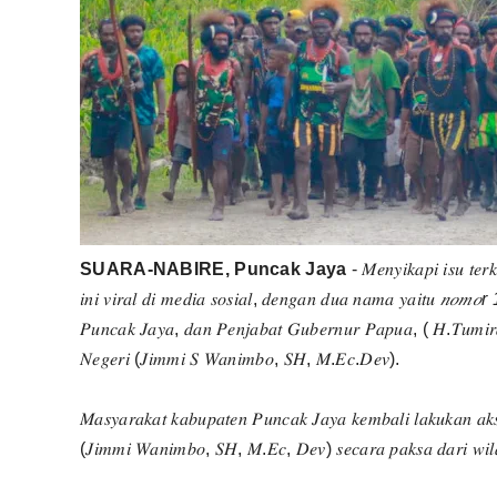
SUARA-NABIRE, Puncak Jaya
- 𝑀𝑒𝑛𝑦𝑖𝑘𝑎𝑝𝑖 𝑖𝑠𝑢 𝑡𝑒𝑟
𝑖𝑛𝑖 𝑣𝑖𝑟𝑎𝑙 𝑑𝑖 𝑚𝑒𝑑𝑖𝑎 𝑠𝑜𝑠𝑖𝑎𝑙, 𝑑𝑒𝑛𝑔𝑎𝑛 𝑑𝑢𝑎 𝑛𝑎𝑚𝑎 𝑦𝑎𝑖𝑡𝑢
𝑛𝑜𝑚𝑜r
𝑃𝑢𝑛𝑐𝑎𝑘 𝐽𝑎𝑦𝑎, 𝑑𝑎𝑛 𝑃𝑒𝑛𝑗𝑎𝑏𝑎𝑡 𝐺𝑢𝑏𝑒𝑟𝑛𝑢𝑟 𝑃𝑎𝑝𝑢𝑎, ( 𝐻.𝑇𝑢𝑚𝑖
𝑁𝑒𝑔𝑒𝑟𝑖 (𝐽𝑖𝑚𝑚𝑖 𝑆 𝑊𝑎𝑛𝑖𝑚𝑏𝑜, 𝑆𝐻, 𝑀.𝐸𝑐.𝐷𝑒𝑣).
𝑀𝑎𝑠𝑦𝑎𝑟𝑎𝑘𝑎𝑡 𝑘𝑎𝑏𝑢𝑝𝑎𝑡𝑒𝑛 𝑃𝑢𝑛𝑐𝑎𝑘 𝐽𝑎𝑦𝑎 𝑘𝑒𝑚𝑏𝑎𝑙𝑖 𝑙𝑎𝑘𝑢𝑘𝑎𝑛 𝑎
(𝐽𝑖𝑚𝑚𝑖 𝑊𝑎𝑛𝑖𝑚𝑏𝑜, 𝑆𝐻, 𝑀.𝐸𝑐, 𝐷𝑒𝑣) 𝑠𝑒𝑐𝑎𝑟𝑎 𝑝𝑎𝑘𝑠𝑎 𝑑𝑎𝑟𝑖 𝑤𝑖𝑙