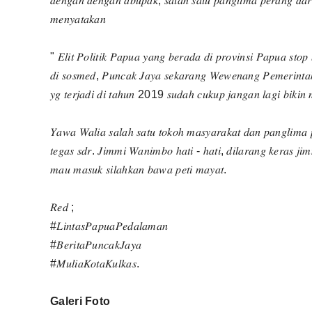
𝑑𝑒𝑛𝑔𝑎𝑛 𝑑𝑒𝑛𝑔𝑎𝑛 𝑎𝑏𝑢𝑝𝑎𝑘, 𝑠𝑎𝑙𝑎ℎ 𝑠𝑎𝑡𝑢 𝑝𝑎𝑛𝑔𝑙𝑖𝑚𝑎 𝑝𝑒𝑟𝑎𝑛𝑔 𝑑𝑎
𝑚𝑒𝑛𝑦𝑎𝑡𝑎𝑘𝑎𝑛
" 𝐸𝑙𝑖𝑡 𝑃𝑜𝑙𝑖𝑡𝑖𝑘 𝑃𝑎𝑝𝑢𝑎 𝑦𝑎𝑛𝑔 𝑏𝑒𝑟𝑎𝑑𝑎 𝑑𝑖 𝑝𝑟𝑜𝑣𝑖𝑛𝑠𝑖 𝑃𝑎𝑝𝑢𝑎 𝑠𝑡𝑜
𝑑𝑖 𝑠𝑜𝑠𝑚𝑒𝑑, 𝑃𝑢𝑛𝑐𝑎𝑘 𝐽𝑎𝑦𝑎 𝑠𝑒𝑘𝑎𝑟𝑎𝑛𝑔 𝑊𝑒𝑤𝑒𝑛𝑎𝑛𝑔 𝑃𝑒𝑚𝑒𝑟𝑖𝑛𝑡𝑎ℎ
𝑦𝑔 𝑡𝑒𝑟𝑗𝑎𝑑𝑖 𝑑𝑖 𝑡𝑎ℎ𝑢𝑛 2019 𝑠𝑢𝑑𝑎ℎ 𝑐𝑢𝑘𝑢𝑝 𝑗𝑎𝑛𝑔𝑎𝑛 𝑙𝑎𝑔𝑖 𝑏𝑖𝑘𝑖𝑛
𝑌𝑎𝑤𝑎 𝑊𝑎𝑙𝑖𝑎 𝑠𝑎𝑙𝑎ℎ 𝑠𝑎𝑡𝑢 𝑡𝑜𝑘𝑜ℎ 𝑚𝑎𝑠𝑦𝑎𝑟𝑎𝑘𝑎𝑡 𝑑𝑎𝑛 𝑝𝑎𝑛𝑔𝑙𝑖𝑚𝑎 𝑝
𝑡𝑒𝑔𝑎𝑠 𝑠𝑑𝑟. 𝐽𝑖𝑚𝑚𝑖 𝑊𝑎𝑛𝑖𝑚𝑏𝑜 ℎ𝑎𝑡𝑖 - ℎ𝑎𝑡𝑖, 𝑑𝑖𝑙𝑎𝑟𝑎𝑛𝑔 𝑘𝑒𝑟𝑎𝑠 𝑗
𝑚𝑎𝑢 𝑚𝑎𝑠𝑢𝑘 𝑠𝑖𝑙𝑎ℎ𝑘𝑎𝑛 𝑏𝑎𝑤𝑎 𝑝𝑒𝑡𝑖 𝑚𝑎𝑦𝑎𝑡.
𝑅𝑒𝑑 ;
#𝐿𝑖𝑛𝑡𝑎𝑠𝑃𝑎𝑝𝑢𝑎𝑃𝑒𝑑𝑎𝑙𝑎𝑚𝑎𝑛
#𝐵𝑒𝑟𝑖𝑡𝑎𝑃𝑢𝑛𝑐𝑎𝑘𝐽𝑎𝑦𝑎
#𝑀𝑢𝑙𝑖𝑎𝐾𝑜𝑡𝑎𝐾𝑢𝑙𝑘𝑎𝑠.
Galeri Foto