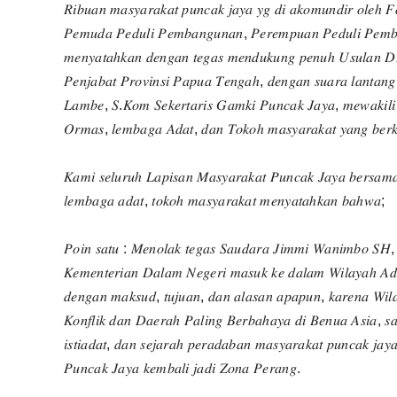
𝑅𝑖𝑏𝑢𝑎𝑛 𝑚𝑎𝑠𝑦𝑎𝑟𝑎𝑘𝑎𝑡 𝑝𝑢𝑛𝑐𝑎𝑘 𝑗𝑎𝑦𝑎 𝑦𝑔 𝑑𝑖 𝑎𝑘𝑜𝑚𝑢𝑛𝑑𝑖𝑟 𝑜𝑙𝑒ℎ 
𝑃𝑒𝑚𝑢𝑑𝑎 𝑃𝑒𝑑𝑢𝑙𝑖 𝑃𝑒𝑚𝑏𝑎𝑛𝑔𝑢𝑛𝑎𝑛, 𝑃𝑒𝑟𝑒𝑚𝑝𝑢𝑎𝑛 𝑃𝑒𝑑𝑢𝑙𝑖 𝑃𝑒𝑚
𝑚𝑒𝑛𝑦𝑎𝑡𝑎ℎ𝑘𝑎𝑛 𝑑𝑒𝑛𝑔𝑎𝑛 𝑡𝑒𝑔𝑎𝑠 𝑚𝑒𝑛𝑑𝑢𝑘𝑢𝑛𝑔 𝑝𝑒𝑛𝑢ℎ 𝑈𝑠𝑢𝑙𝑎𝑛 
𝑃𝑒𝑛𝑗𝑎𝑏𝑎𝑡 𝑃𝑟𝑜𝑣𝑖𝑛𝑠𝑖 𝑃𝑎𝑝𝑢𝑎 𝑇𝑒𝑛𝑔𝑎ℎ, 𝑑𝑒𝑛𝑔𝑎𝑛 𝑠𝑢𝑎𝑟𝑎 𝑙𝑎𝑛𝑡𝑎𝑛𝑔 
𝐿𝑎𝑚𝑏𝑒, 𝑆.𝐾𝑜𝑚 𝑆𝑒𝑘𝑒𝑟𝑡𝑎𝑟𝑖𝑠 𝐺𝑎𝑚𝑘𝑖 𝑃𝑢𝑛𝑐𝑎𝑘 𝐽𝑎𝑦𝑎, 𝑚𝑒𝑤𝑎𝑘𝑖𝑙𝑖 
𝑂𝑟𝑚𝑎𝑠, 𝑙𝑒𝑚𝑏𝑎𝑔𝑎 𝐴𝑑𝑎𝑡, 𝑑𝑎𝑛 𝑇𝑜𝑘𝑜ℎ 𝑚𝑎𝑠𝑦𝑎𝑟𝑎𝑘𝑎𝑡 𝑦𝑎𝑛𝑔 𝑏𝑒𝑟𝑘
𝐾𝑎𝑚𝑖 𝑠𝑒𝑙𝑢𝑟𝑢ℎ 𝐿𝑎𝑝𝑖𝑠𝑎𝑛 𝑀𝑎𝑠𝑦𝑎𝑟𝑎𝑘𝑎𝑡 𝑃𝑢𝑛𝑐𝑎𝑘 𝐽𝑎𝑦𝑎 𝑏𝑒𝑟𝑠𝑎𝑚𝑎 𝑆
𝑙𝑒𝑚𝑏𝑎𝑔𝑎 𝑎𝑑𝑎𝑡, 𝑡𝑜𝑘𝑜ℎ 𝑚𝑎𝑠𝑦𝑎𝑟𝑎𝑘𝑎𝑡 𝑚𝑒𝑛𝑦𝑎𝑡𝑎ℎ𝑘𝑎𝑛 𝑏𝑎ℎ𝑤𝑎;
𝑃𝑜𝑖𝑛 𝑠𝑎𝑡𝑢 : 𝑀𝑒𝑛𝑜𝑙𝑎𝑘 𝑡𝑒𝑔𝑎𝑠 𝑆𝑎𝑢𝑑𝑎𝑟𝑎 𝐽𝑖𝑚𝑚𝑖 𝑊𝑎𝑛𝑖𝑚𝑏𝑜 𝑆𝐻, 
𝐾𝑒𝑚𝑒𝑛𝑡𝑒𝑟𝑖𝑎𝑛 𝐷𝑎𝑙𝑎𝑚 𝑁𝑒𝑔𝑒𝑟𝑖 𝑚𝑎𝑠𝑢𝑘 𝑘𝑒 𝑑𝑎𝑙𝑎𝑚 𝑊𝑖𝑙𝑎𝑦𝑎ℎ 𝐴𝑑
𝑑𝑒𝑛𝑔𝑎𝑛 𝑚𝑎𝑘𝑠𝑢𝑑, 𝑡𝑢𝑗𝑢𝑎𝑛, 𝑑𝑎𝑛 𝑎𝑙𝑎𝑠𝑎𝑛 𝑎𝑝𝑎𝑝𝑢𝑛, 𝑘𝑎𝑟𝑒𝑛𝑎 𝑊𝑖
𝐾𝑜𝑛𝑓𝑙𝑖𝑘 𝑑𝑎𝑛 𝐷𝑎𝑒𝑟𝑎ℎ 𝑃𝑎𝑙𝑖𝑛𝑔 𝐵𝑒𝑟𝑏𝑎ℎ𝑎𝑦𝑎 𝑑𝑖 𝐵𝑒𝑛𝑢𝑎 𝐴𝑠𝑖𝑎, 𝑠
𝑖𝑠𝑡𝑖𝑎𝑑𝑎𝑡, 𝑑𝑎𝑛 𝑠𝑒𝑗𝑎𝑟𝑎ℎ 𝑝𝑒𝑟𝑎𝑑𝑎𝑏𝑎𝑛 𝑚𝑎𝑠𝑦𝑎𝑟𝑎𝑘𝑎𝑡 𝑝𝑢𝑛𝑐𝑎𝑘 𝑗𝑎𝑦
𝑃𝑢𝑛𝑐𝑎𝑘 𝐽𝑎𝑦𝑎 𝑘𝑒𝑚𝑏𝑎𝑙𝑖 𝑗𝑎𝑑𝑖 𝑍𝑜𝑛𝑎 𝑃𝑒𝑟𝑎𝑛𝑔.