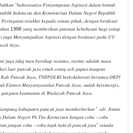
𝑚𝑏𝑎ℎ𝑘𝑎𝑛 "𝑏𝑎ℎ𝑤𝑎𝑠𝑎𝑛𝑦𝑎 𝑃𝑒𝑛𝑦𝑎𝑚𝑝𝑎𝑖𝑎𝑛 𝐴𝑠𝑝𝑖𝑟𝑎𝑠𝑖 𝑑𝑎𝑙𝑎𝑚 𝑏𝑒𝑛𝑡𝑢𝑘
𝑝𝑢𝑏𝑙𝑖𝑘 𝐼𝑛𝑑𝑜𝑛𝑒𝑠𝑖𝑎 𝑑𝑎𝑛 𝐾𝑒𝑚𝑒𝑛𝑡𝑒𝑟𝑖𝑎𝑛 𝐷𝑎𝑙𝑎𝑚 𝑁𝑒𝑔𝑒𝑟𝑖 𝑅𝑒𝑝𝑢𝑏𝑙𝑖𝑘
𝑛 𝑃𝑒𝑟𝑖𝑛𝑔𝑎𝑡𝑎𝑛 𝑡𝑒𝑟𝑎𝑘ℎ𝑖𝑟 𝑘𝑒𝑝𝑎𝑑𝑎 𝑠𝑒𝑚𝑢𝑎 𝑝𝑖ℎ𝑎𝑘, 𝑑𝑒𝑛𝑔𝑎𝑛 𝑏𝑒𝑟𝑑𝑎𝑠𝑎𝑟
8 𝑦𝑎𝑛𝑔 𝑚𝑒𝑚𝑏𝑒𝑟𝑖𝑘𝑎𝑛 𝑗𝑎𝑚𝑖𝑛𝑎𝑛 𝑘𝑒𝑏𝑒𝑏𝑎𝑠𝑎𝑛 𝑏𝑎𝑔𝑖 𝑠𝑒𝑡𝑖𝑎𝑝
 𝑗𝑢𝑔𝑎 𝑀𝑒𝑛𝑦𝑎𝑚𝑝𝑎𝑖𝑘𝑎𝑛 𝐴𝑠𝑝𝑖𝑟𝑎𝑠𝑖 𝑑𝑒𝑛𝑔𝑎𝑛 𝑏𝑒𝑟𝑑𝑎𝑠𝑎𝑟 𝑝𝑎𝑑𝑎 𝑈𝑈
𝑐𝑎𝑘 𝐽𝑎𝑦𝑎.
𝑖 𝑗𝑢𝑔𝑎 𝑡𝑖𝑑𝑎𝑗 𝑚𝑎𝑢 𝑏𝑒𝑟𝑠𝑖𝑘𝑎𝑝 𝑟𝑎𝑠𝑖𝑠𝑚𝑒, 𝑟𝑎𝑠𝑖𝑚𝑒 𝑎𝑑𝑎𝑙𝑎ℎ 𝑚𝑢𝑠𝑢
𝑎𝑟𝑖 𝑙𝑢𝑎𝑟 𝑝𝑢𝑛𝑐𝑎𝑘 𝑗𝑎𝑦𝑎 𝑒𝑛𝑡𝑎ℎ 𝑜𝑟𝑎𝑛𝑔 𝑎𝑠𝑙𝑖 𝑝𝑎𝑝𝑢𝑎 𝑚𝑎𝑢𝑝𝑢𝑛
𝑡𝑎ℎ 𝐾𝑎𝑏 𝑃𝑢𝑛𝑐𝑎𝑘 𝐽𝑎𝑦𝑎, 𝑇𝑁𝐼/𝑃𝑂𝐿𝑅𝐼 𝑏𝑒𝑟𝑘𝑜𝑙𝑎𝑏𝑜𝑟𝑎𝑠𝑖 𝑏𝑒𝑟𝑠𝑎𝑚𝑎 𝑂𝐾𝑃/
 𝐸𝑙𝑒𝑚𝑒𝑛 𝑀𝑎𝑠𝑦𝑎𝑟𝑎𝑦𝑎𝑟𝑎𝑘𝑎𝑡 𝑃𝑢𝑛𝑐𝑎𝑘 𝐽𝑎𝑦𝑎, 𝑠𝑢𝑑𝑎ℎ 𝑏𝑒𝑟𝑠𝑖𝑛𝑒𝑟𝑔𝑖𝑠,
𝑖 𝑔𝑎𝑛𝑔𝑢𝑎𝑛 𝑘𝑒𝑎𝑚𝑎𝑛𝑎𝑛 𝑑𝑖 𝑊𝑖𝑎𝑙𝑎𝑦𝑎ℎ 𝑃𝑢𝑛𝑐𝑎𝑘 𝐽𝑎𝑦𝑎.
𝑎𝑚𝑝𝑢𝑛𝑔 𝑘𝑎𝑏𝑢𝑝𝑎𝑡𝑒𝑛 𝑝𝑢𝑛𝑐𝑎𝑘 𝑗𝑎𝑦𝑎 𝑚𝑒𝑚𝑏𝑒𝑟𝑏𝑒𝑟𝑘𝑎𝑛 " 𝑠𝑑𝑟. 𝐽𝑖𝑚𝑚𝑖
 𝐷𝑎𝑙𝑎𝑚 𝑁𝑒𝑔𝑒𝑟𝑖 𝑃𝑘 𝑇𝑖𝑡𝑜 𝐾𝑎𝑟𝑛𝑎𝑣𝑖𝑎𝑛 𝐽𝑎𝑛𝑔𝑎𝑛 𝑐𝑜𝑏𝑎 - 𝑐𝑜𝑏𝑎
𝑎𝑛 𝑗𝑎𝑛𝑔𝑎𝑛 𝑐𝑜𝑏𝑎 - 𝑐𝑜𝑏𝑎 𝑖𝑛𝑗𝑎𝑘 𝑘𝑎𝑘𝑖 𝑑𝑖 𝑝𝑢𝑛𝑐𝑎𝑘 𝑗𝑎𝑦𝑎" 𝑠𝑒𝑛𝑎𝑑𝑎