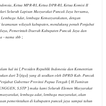
𝑛𝑑𝑜𝑛𝑠𝑖𝑎, 𝐾𝑒𝑡𝑢𝑎 𝑀𝑃𝑅-𝑅𝐼, 𝐾𝑒𝑡𝑢𝑎 𝐷𝑃𝑅-𝑅𝐼, 𝐾𝑒𝑡𝑢𝑎 𝐾𝑜𝑚𝑖𝑠𝑖 𝐼𝐼
𝑟𝑖 𝑆𝑒𝑙𝑢𝑟𝑢ℎ 𝐿𝑎𝑝𝑖𝑠𝑎𝑛 𝑀𝑎𝑠𝑦𝑎𝑟𝑎𝑘𝑎𝑡 𝑃𝑢𝑛𝑐𝑎𝑘 𝐽𝑎𝑦𝑎 𝑏𝑒𝑟𝑠𝑎𝑚𝑎,
𝑡, 𝐿𝑒𝑚𝑏𝑎𝑔𝑎 𝐴𝑑𝑎𝑡, 𝑙𝑒𝑚𝑏𝑎𝑔𝑎 𝐾𝑒𝑚𝑎𝑠𝑦𝑎𝑟𝑎𝑘𝑎𝑡𝑎𝑛, 𝑑𝑒𝑛𝑔𝑎𝑛
𝑎𝑠𝑖 𝑘𝑒𝑎𝑚𝑎𝑛𝑎𝑛 𝑤𝑖𝑙𝑎𝑦𝑎ℎ 𝑘𝑎𝑏𝑢𝑝𝑎𝑡𝑒𝑛, 𝑚𝑒𝑛𝑑𝑢𝑘𝑢𝑛𝑔 𝑝𝑒𝑛𝑢ℎ 𝑃𝑒𝑛𝑗𝑎𝑏𝑎𝑡
𝐽𝑎𝑦𝑎, 𝑃𝑒𝑚𝑒𝑟𝑖𝑛𝑡𝑎ℎ 𝐷𝑎𝑒𝑟𝑎ℎ 𝐾𝑎𝑏𝑢𝑝𝑎𝑡𝑒𝑛 𝑃𝑢𝑛𝑐𝑎𝑘 𝐽𝑎𝑦𝑎 𝑑𝑎𝑛
𝑚𝑎 - 𝑛𝑎𝑚𝑎 𝑠𝑏𝑏 ;
𝑎𝑙𝑎𝑚 ℎ𝑎𝑙 𝑖𝑛𝑖 ( 𝑃𝑟𝑒𝑠𝑖𝑑𝑒𝑛 𝑅𝑒𝑝𝑢𝑏𝑙𝑖𝑘 𝐼𝑛𝑑𝑜𝑛𝑒𝑠𝑖𝑎 𝑑𝑎𝑛 𝐾𝑒𝑚𝑒𝑛𝑡𝑟𝑖𝑎𝑛
 𝑏𝑢𝑘𝑎𝑛 𝑑𝑎𝑟𝑖 3 (𝑡𝑖𝑔𝑎) 𝑦𝑎𝑛𝑔 𝑑𝑖 𝑢𝑠𝑢𝑙𝑘𝑎𝑛 𝑜𝑙𝑒ℎ 𝐷𝑃𝑅𝐷 𝐾𝑎𝑏. 𝑃𝑢𝑛𝑐𝑎𝑘
𝑒𝑛𝑗𝑎𝑏𝑎𝑡 𝐺𝑢𝑏𝑒𝑟𝑛𝑢𝑟 𝑃𝑟𝑜𝑣𝑖𝑛𝑠𝑖 𝑃𝑎𝑝𝑢𝑎 𝑇𝑒𝑛𝑔𝑎ℎ ( 𝐻.𝑇𝑢𝑚𝑖𝑟𝑎𝑛
𝐺𝐸𝑁, 𝑆.𝑆𝑇𝑃 ) 𝑚𝑎𝑘𝑎 𝑘𝑎𝑚𝑖 𝑆𝑒𝑙𝑢𝑟𝑢ℎ 𝐸𝑙𝑒𝑚𝑒𝑛 𝑀𝑎𝑠𝑦𝑎𝑟𝑎𝑘𝑎𝑡
𝑖 𝑚𝑎𝑠𝑦𝑎𝑟𝑎𝑘𝑎𝑡, 𝑙𝑒𝑚𝑏𝑎𝑔𝑎 𝑎𝑑𝑎𝑡, 𝑙𝑒𝑚𝑏𝑎𝑔𝑎 𝑚𝑎𝑠𝑦𝑎𝑟𝑎𝑘𝑎𝑡, 𝑎𝑘𝑎𝑛
𝑎𝑎𝑛 𝑝𝑒𝑚𝑒𝑟𝑖𝑛𝑡𝑎ℎ𝑎𝑛 𝑑𝑖 𝑘𝑎𝑏𝑢𝑝𝑎𝑡𝑒𝑛 𝑝𝑢𝑛𝑐𝑎𝑘 𝑗𝑎𝑦𝑎 𝑠𝑎𝑚𝑝𝑎𝑖 𝑡𝑎ℎ𝑢𝑛