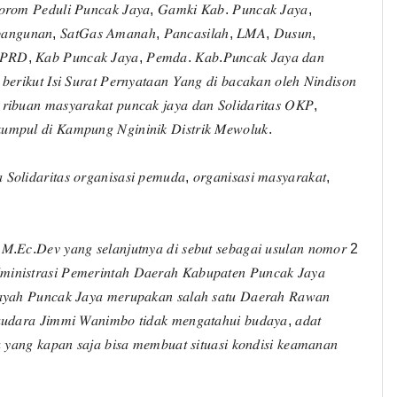
𝐹𝑜𝑟𝑜𝑚 𝑃𝑒𝑑𝑢𝑙𝑖 𝑃𝑢𝑛𝑐𝑎𝑘 𝐽𝑎𝑦𝑎, 𝐺𝑎𝑚𝑘𝑖 𝐾𝑎𝑏. 𝑃𝑢𝑛𝑐𝑎𝑘 𝐽𝑎𝑦𝑎,
𝑏𝑎𝑛𝑔𝑢𝑛𝑎𝑛, 𝑆𝑎𝑡𝐺𝑎𝑠 𝐴𝑚𝑎𝑛𝑎ℎ, 𝑃𝑎𝑛𝑐𝑎𝑠𝑖𝑙𝑎ℎ, 𝐿𝑀𝐴, 𝐷𝑢𝑠𝑢𝑛,
𝐷𝑃𝑅𝐷, 𝐾𝑎𝑏 𝑃𝑢𝑛𝑐𝑎𝑘 𝐽𝑎𝑦𝑎, 𝑃𝑒𝑚𝑑𝑎. 𝐾𝑎𝑏.𝑃𝑢𝑛𝑐𝑎𝑘 𝐽𝑎𝑦𝑎 𝑑𝑎𝑛
𝑒𝑟𝑖𝑘𝑢𝑡 𝐼𝑠𝑖 𝑆𝑢𝑟𝑎𝑡 𝑃𝑒𝑟𝑛𝑦𝑎𝑡𝑎𝑎𝑛 𝑌𝑎𝑛𝑔 𝑑𝑖 𝑏𝑎𝑐𝑎𝑘𝑎𝑛 𝑜𝑙𝑒ℎ 𝑁𝑖𝑛𝑑𝑖𝑠𝑜𝑛
𝑖𝑏𝑢𝑎𝑛 𝑚𝑎𝑠𝑦𝑎𝑟𝑎𝑘𝑎𝑡 𝑝𝑢𝑛𝑐𝑎𝑘 𝑗𝑎𝑦𝑎 𝑑𝑎𝑛 𝑆𝑜𝑙𝑖𝑑𝑎𝑟𝑖𝑡𝑎𝑠 𝑂𝐾𝑃,
𝑚𝑝𝑢𝑙 𝑑𝑖 𝐾𝑎𝑚𝑝𝑢𝑛𝑔 𝑁𝑔𝑖𝑛𝑖𝑛𝑖𝑘 𝐷𝑖𝑠𝑡𝑟𝑖𝑘 𝑀𝑒𝑤𝑜𝑙𝑢𝑘.
𝑜𝑙𝑖𝑑𝑎𝑟𝑖𝑡𝑎𝑠 𝑜𝑟𝑔𝑎𝑛𝑖𝑠𝑎𝑠𝑖 𝑝𝑒𝑚𝑢𝑑𝑎, 𝑜𝑟𝑔𝑎𝑛𝑖𝑠𝑎𝑠𝑖 𝑚𝑎𝑠𝑦𝑎𝑟𝑎𝑘𝑎𝑡,
.𝐸𝑐.𝐷𝑒𝑣 𝑦𝑎𝑛𝑔 𝑠𝑒𝑙𝑎𝑛𝑗𝑢𝑡𝑛𝑦𝑎 𝑑𝑖 𝑠𝑒𝑏𝑢𝑡 𝑠𝑒𝑏𝑎𝑔𝑎𝑖 𝑢𝑠𝑢𝑙𝑎𝑛 𝑛𝑜𝑚𝑜𝑟 2
𝑖𝑛𝑖𝑠𝑡𝑟𝑎𝑠𝑖 𝑃𝑒𝑚𝑒𝑟𝑖𝑛𝑡𝑎ℎ 𝐷𝑎𝑒𝑟𝑎ℎ 𝐾𝑎𝑏𝑢𝑝𝑎𝑡𝑒𝑛 𝑃𝑢𝑛𝑐𝑎𝑘 𝐽𝑎𝑦𝑎
𝑙𝑎𝑦𝑎ℎ 𝑃𝑢𝑛𝑐𝑎𝑘 𝐽𝑎𝑦𝑎 𝑚𝑒𝑟𝑢𝑝𝑎𝑘𝑎𝑛 𝑠𝑎𝑙𝑎ℎ 𝑠𝑎𝑡𝑢 𝐷𝑎𝑒𝑟𝑎ℎ 𝑅𝑎𝑤𝑎𝑛
𝑢𝑑𝑎𝑟𝑎 𝐽𝑖𝑚𝑚𝑖 𝑊𝑎𝑛𝑖𝑚𝑏𝑜 𝑡𝑖𝑑𝑎𝑘 𝑚𝑒𝑛𝑔𝑎𝑡𝑎ℎ𝑢𝑖 𝑏𝑢𝑑𝑎𝑦𝑎, 𝑎𝑑𝑎𝑡
 𝑦𝑎𝑛𝑔 𝑘𝑎𝑝𝑎𝑛 𝑠𝑎𝑗𝑎 𝑏𝑖𝑠𝑎 𝑚𝑒𝑚𝑏𝑢𝑎𝑡 𝑠𝑖𝑡𝑢𝑎𝑠𝑖 𝑘𝑜𝑛𝑑𝑖𝑠𝑖 𝑘𝑒𝑎𝑚𝑎𝑛𝑎𝑛