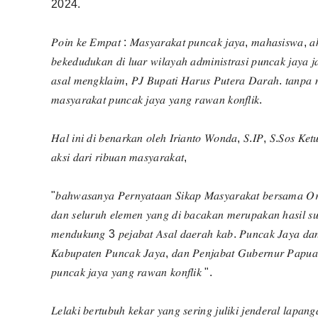
2024.
𝑃𝑜𝑖𝑛 𝑘𝑒 𝐸𝑚𝑝𝑎𝑡 : 𝑀𝑎𝑠𝑦𝑎𝑟𝑎𝑘𝑎𝑡 𝑝𝑢𝑛𝑐𝑎𝑘 𝑗𝑎𝑦𝑎, 𝑚𝑎ℎ𝑎𝑠𝑖𝑠𝑤𝑎, 𝑎𝑘
𝑏𝑒𝑘𝑒𝑑𝑢𝑑𝑢𝑘𝑎𝑛 𝑑𝑖 𝑙𝑢𝑎𝑟 𝑤𝑖𝑙𝑎𝑦𝑎ℎ 𝑎𝑑𝑚𝑖𝑛𝑖𝑠𝑡𝑟𝑎𝑠𝑖 𝑝𝑢𝑛𝑐𝑎𝑘 𝑗𝑎𝑦𝑎 
𝑎𝑠𝑎𝑙 𝑚𝑒𝑛𝑔𝑘𝑙𝑎𝑖𝑚, 𝑃𝐽 𝐵𝑢𝑝𝑎𝑡𝑖 𝐻𝑎𝑟𝑢𝑠 𝑃𝑢𝑡𝑒𝑟𝑎 𝐷𝑎𝑟𝑎ℎ. 𝑡𝑎𝑛𝑝𝑎 𝑚
𝑚𝑎𝑠𝑦𝑎𝑟𝑎𝑘𝑎𝑡 𝑝𝑢𝑛𝑐𝑎𝑘 𝑗𝑎𝑦𝑎 𝑦𝑎𝑛𝑔 𝑟𝑎𝑤𝑎𝑛 𝑘𝑜𝑛𝑓𝑙𝑖𝑘.
𝐻𝑎𝑙 𝑖𝑛𝑖 𝑑𝑖 𝑏𝑒𝑛𝑎𝑟𝑘𝑎𝑛 𝑜𝑙𝑒ℎ 𝐼𝑟𝑖𝑎𝑛𝑡𝑜 𝑊𝑜𝑛𝑑𝑎, 𝑆.𝐼𝑃, 𝑆.𝑆𝑜𝑠 𝐾𝑒
𝑎𝑘𝑠𝑖 𝑑𝑎𝑟𝑖 𝑟𝑖𝑏𝑢𝑎𝑛 𝑚𝑎𝑠𝑦𝑎𝑟𝑎𝑘𝑎𝑡,
"𝑏𝑎ℎ𝑤𝑎𝑠𝑎𝑛𝑦𝑎 𝑃𝑒𝑟𝑛𝑦𝑎𝑡𝑎𝑎𝑛 𝑆𝑖𝑘𝑎𝑝 𝑀𝑎𝑠𝑦𝑎𝑟𝑎𝑘𝑎𝑡 𝑏𝑒𝑟𝑠𝑎𝑚𝑎 𝑂𝑟
𝑑𝑎𝑛 𝑠𝑒𝑙𝑢𝑟𝑢ℎ 𝑒𝑙𝑒𝑚𝑒𝑛 𝑦𝑎𝑛𝑔 𝑑𝑖 𝑏𝑎𝑐𝑎𝑘𝑎𝑛 𝑚𝑒𝑟𝑢𝑝𝑎𝑘𝑎𝑛 ℎ𝑎𝑠𝑖𝑙 𝑠𝑢
𝑚𝑒𝑛𝑑𝑢𝑘𝑢𝑛𝑔 3 𝑝𝑒𝑗𝑎𝑏𝑎𝑡 𝐴𝑠𝑎𝑙 𝑑𝑎𝑒𝑟𝑎ℎ 𝑘𝑎𝑏. 𝑃𝑢𝑛𝑐𝑎𝑘 𝐽𝑎𝑦𝑎 𝑑
𝐾𝑎𝑏𝑢𝑝𝑎𝑡𝑒𝑛 𝑃𝑢𝑛𝑐𝑎𝑘 𝐽𝑎𝑦𝑎, 𝑑𝑎𝑛 𝑃𝑒𝑛𝑗𝑎𝑏𝑎𝑡 𝐺𝑢𝑏𝑒𝑟𝑛𝑢𝑟 𝑃𝑎𝑝𝑢𝑎
𝑝𝑢𝑛𝑐𝑎𝑘 𝑗𝑎𝑦𝑎 𝑦𝑎𝑛𝑔 𝑟𝑎𝑤𝑎𝑛 𝑘𝑜𝑛𝑓𝑙𝑖𝑘 ".
𝐿𝑒𝑙𝑎𝑘𝑖 𝑏𝑒𝑟𝑡𝑢𝑏𝑢ℎ 𝑘𝑒𝑘𝑎𝑟 𝑦𝑎𝑛𝑔 𝑠𝑒𝑟𝑖𝑛𝑔 𝑗𝑢𝑙𝑖𝑘𝑖 𝑗𝑒𝑛𝑑𝑒𝑟𝑎𝑙 𝑙𝑎𝑝𝑎