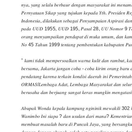
𝑛𝑦𝑎, 𝑦𝑎𝑛𝑔 𝑠𝑒𝑙𝑎𝑙𝑢 𝑏𝑒𝑟𝑏𝑎𝑢𝑟 𝑑𝑒𝑛𝑔𝑎𝑛 𝑚𝑎𝑠𝑦𝑎𝑟𝑎𝑘𝑎𝑡 𝑖𝑛𝑖 𝑚𝑒𝑛𝑎
𝑃𝑒𝑟𝑛𝑦𝑎𝑡𝑎𝑎𝑛 𝑆𝑖𝑘𝑎𝑝 𝑦𝑎𝑛𝑔 𝑡𝑢𝑗𝑢𝑘𝑎𝑛 𝑘𝑒𝑝𝑎𝑑𝑎 𝑌𝑡ℎ. 𝑃𝑟𝑒𝑠𝑖𝑑𝑒𝑛 𝑅𝑒
𝐼𝑛𝑑𝑜𝑛𝑒𝑠𝑖𝑎, 𝑑𝑖𝑙𝑎𝑘𝑢𝑘𝑎𝑛 𝑠𝑒𝑏𝑎𝑔𝑎𝑖 𝑃𝑒𝑛𝑦𝑎𝑚𝑝𝑎𝑖𝑎𝑛 𝐴𝑠𝑝𝑖𝑟𝑎𝑠𝑖 𝑑𝑎
𝑝𝑎𝑑𝑎 𝑈𝑈𝐷 1955, 𝑈𝑈𝐷 195, 𝑃𝑎𝑠𝑎𝑙 28, 𝑈𝑈 𝑁𝑜𝑚𝑜𝑟 9 𝑇𝑎ℎ𝑢𝑛 199
𝑜𝑟𝑎𝑛𝑔 𝑚𝑒𝑛𝑦𝑎𝑚𝑝𝑎𝑖𝑘𝑎𝑛 𝑝𝑒𝑛𝑑𝑎𝑝𝑎𝑡 𝑑𝑖 𝑚𝑢𝑘𝑎 𝑢𝑚𝑢𝑚, 𝑑𝑎𝑛 𝑘𝑎𝑚
𝑁𝑜 45 𝑇𝑎ℎ𝑢𝑛 1999 𝑡𝑒𝑛𝑡𝑎𝑛𝑔 𝑝𝑒𝑚𝑏𝑒𝑛𝑡𝑢𝑘𝑎𝑛 𝑘𝑎𝑏𝑢𝑝𝑎𝑡𝑒𝑛 𝑃𝑢𝑛
" 𝑘𝑎𝑚𝑖 𝑡𝑖𝑑𝑎𝑘 𝑚𝑒𝑚𝑝𝑒𝑟𝑠𝑜𝑎𝑙𝑘𝑎𝑛 𝑤𝑎𝑟𝑛𝑎 𝑘𝑢𝑙𝑖𝑡 𝑑𝑎𝑛 𝑟𝑎𝑚𝑏𝑢𝑡, 𝑘𝑎
𝑏𝑒𝑟𝑠𝑎𝑚𝑎, 𝐽𝑎𝑘𝑎𝑟𝑡𝑎 𝑗𝑎𝑛𝑔𝑎𝑛 𝑐𝑜𝑏𝑎 - 𝑐𝑜𝑏𝑎 𝑘𝑖𝑟𝑖𝑚 𝑜𝑟𝑎𝑛𝑔 𝑏𝑎𝑟𝑢 
𝑝𝑒𝑛𝑑𝑎𝑡𝑎𝑛𝑔 𝑘𝑎𝑟𝑒𝑛𝑎 𝑡𝑒𝑟𝑘𝑎𝑖𝑛 𝑘𝑜𝑛𝑑𝑖𝑠𝑖 𝑑𝑎𝑒𝑟𝑎ℎ 𝑖𝑛𝑖 𝑃𝑒𝑚𝑒𝑟𝑖𝑛
𝑂𝑅𝑀𝐴𝑆/𝐿𝑒𝑚𝑏𝑎𝑔𝑎 𝐴𝑑𝑎𝑡, 𝐿𝑒𝑚𝑏𝑎𝑔𝑎 𝑀𝑎𝑠𝑦𝑎𝑟𝑎𝑘𝑎𝑡 𝑑𝑎𝑛 𝑠𝑒𝑙𝑢𝑟𝑢ℎ
𝑏𝑒𝑟𝑢𝑠𝑎ℎ𝑎 𝑑𝑎𝑛 𝑏𝑒𝑟𝑗𝑢𝑎𝑛𝑔 𝑠𝑎𝑛𝑔𝑎𝑡 𝑘𝑒𝑟𝑎𝑠 𝑚𝑢𝑛𝑔𝑘𝑖𝑛 𝑚𝑒𝑛𝑔𝑎𝑡𝑎
𝐴𝑏𝑢𝑝𝑎𝑘 𝑊𝑜𝑛𝑑𝑎 𝑘𝑒𝑝𝑎𝑙𝑎 𝑘𝑎𝑚𝑝𝑢𝑛𝑔 𝑛𝑔𝑖𝑛𝑖𝑛𝑖𝑘 𝑚𝑒𝑤𝑎𝑘𝑖𝑙𝑖 302 𝑘
𝑊𝑎𝑛𝑖𝑚𝑏𝑜 𝐼𝑛𝑖 𝑠𝑖𝑎𝑝𝑎 ? 𝑑𝑎𝑛 𝑢𝑠𝑢𝑙𝑎𝑛 𝑑𝑎𝑟𝑖 𝑚𝑎𝑛𝑎? 𝐾𝑒𝑚𝑒𝑛𝑡𝑟𝑖𝑎
𝑚𝑒𝑚𝑏𝑢𝑎𝑡 𝑚𝑎𝑠𝑎𝑙𝑎ℎ 𝑏𝑎𝑟𝑢 𝑑𝑖 𝑃𝑢𝑛𝑐𝑎𝑘 𝐽𝑎𝑦𝑎, 𝑦𝑎𝑛𝑔 𝑏𝑒𝑟𝑠𝑎𝑛𝑔𝑘𝑢𝑡