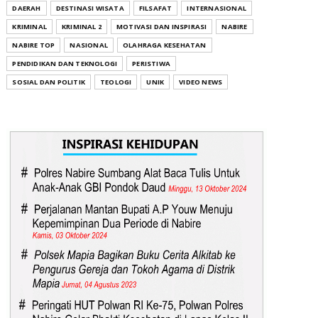
DAERAH
DESTINASI WISATA
FILSAFAT
INTERNASIONAL
KRIMINAL
KRIMINAL 2
MOTIVASI DAN INSPIRASI
NABIRE
NABIRE TOP
NASIONAL
OLAHRAGA KESEHATAN
PENDIDIKAN DAN TEKNOLOGI
PERISTIWA
SOSIAL DAN POLITIK
TEOLOGI
UNIK
VIDEO NEWS