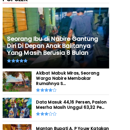
Seorang Ibu di Nabire Gantung
Diri Di Depan Anak Balitanya
Yang Masih Berusia 8 Bulan
Akibat Mabuk Miras, Seorang
Warga Nabire Membakar
Rumahnya S...
Data Masuk 44,16 Persen, Paslon
Mesrha Masih Unggul 63,32 Pe...
Mantan Bupati A. P Youw Katakan