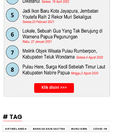
# TAG
ARTIKEL ANDA
BAHASA DAN SASTRA
BUKU ISBN
COVID-19