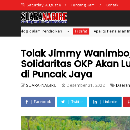
Saturday, August 8
Tentang Kami
Kontak
Pendidikan
Apa itu Penalaran Induksi dan Deduksi?
Filsafat
Tolak Jimmy Wanimbo,
Solidaritas OKP Akan
di Puncak Jaya
SUARA-NABIRE
Desember 21, 2022
Daera
Facebook
Twitter
Linkedin