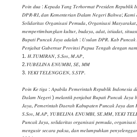
𝑃𝑜𝑖𝑛 𝑑𝑢𝑎 : 𝐾𝑒𝑝𝑎𝑑𝑎 𝑌𝑎𝑛𝑔 𝑇𝑒𝑟ℎ𝑜𝑟𝑚𝑎𝑡 𝑃𝑟𝑒𝑠𝑖𝑑𝑒𝑛 𝑅𝑒𝑝𝑢𝑏𝑙𝑖𝑘 
𝐷𝑃𝑅-𝑅𝐼, 𝑑𝑎𝑛 𝐾𝑒𝑚𝑒𝑛𝑡𝑒𝑟𝑖𝑎𝑛 𝐷𝑎𝑙𝑎𝑚 𝑁𝑒𝑔𝑒𝑟𝑖 𝐵𝑎ℎ𝑤𝑎; 𝐾𝑎𝑚𝑖 𝑑𝑎
𝑆𝑜𝑙𝑖𝑑𝑎𝑟𝑖𝑡𝑎𝑠 𝑂𝑟𝑔𝑎𝑛𝑖𝑠𝑎𝑠𝑖 𝑃𝑒𝑚𝑢𝑑𝑎, 𝑂𝑟𝑔𝑎𝑛𝑖𝑠𝑎𝑠𝑖 𝑀𝑎𝑠𝑦𝑎𝑟𝑎𝑘
𝑚𝑒𝑚𝑝𝑒𝑟𝑡𝑖𝑚𝑏𝑎𝑛𝑔𝑘𝑎𝑛 𝑘𝑢𝑙𝑡𝑢𝑟, 𝑏𝑢𝑑𝑎𝑦𝑎, 𝑎𝑑𝑎𝑡, 𝑖𝑠𝑡𝑖𝑎𝑑𝑎𝑡, 𝑠𝑖𝑡𝑢
𝐵𝑢𝑝𝑎𝑡𝑖 𝑃𝑢𝑛𝑐𝑎𝑘 𝐽𝑎𝑦𝑎 𝑎𝑑𝑎𝑙𝑎ℎ : 𝑈𝑠𝑢𝑙𝑎𝑛 𝐷𝑃𝑅. 𝐾𝑎𝑏 𝑃𝑢𝑛𝑐𝑎𝑘 
𝑃𝑒𝑛𝑗𝑎𝑏𝑎𝑡 𝐺𝑢𝑏𝑒𝑟𝑛𝑢𝑟 𝑃𝑟𝑜𝑣𝑖𝑛𝑠𝑖 𝑃𝑎𝑝𝑢𝑎 𝑇𝑒𝑛𝑔𝑎ℎ 𝑑𝑒𝑛𝑔𝑎𝑛 𝑛𝑎
1. 𝐻.𝑇𝑈𝑀𝐼𝑅𝐴𝑁, 𝑆.𝑆𝑜𝑠, 𝑀.𝐴𝑃,
2.𝑌𝑈𝐵𝐸𝐿𝐼𝑁𝐴 𝐸𝑁𝑈𝑀𝐵𝐼, 𝑆𝐸, 𝑀𝑀
3. 𝑌𝐸𝐾𝐼 𝑇𝐸𝐿𝐸𝑁𝐺𝐺𝐸𝑁, 𝑆.𝑆𝑇𝑃.
𝑃𝑜𝑖𝑛 𝐾𝑒 𝑡𝑖𝑔𝑎 : 𝐴𝑝𝑎𝑏𝑖𝑙𝑎 𝑃𝑒𝑚𝑒𝑟𝑖𝑛𝑡𝑎ℎ 𝑅𝑒𝑝𝑢𝑏𝑙𝑖𝑘 𝐼𝑛𝑑𝑜𝑛𝑒𝑠𝑖𝑎 𝑑
𝐷𝑎𝑙𝑎𝑚 𝑁𝑒𝑔𝑒𝑟𝑖 ) 𝑚𝑒𝑙𝑎𝑛𝑡𝑖𝑘 𝑝𝑒𝑛𝑗𝑎𝑏𝑎𝑡 𝐵𝑢𝑝𝑎𝑡𝑖 𝑃𝑢𝑛𝑐𝑎𝑘 𝐽𝑎𝑦𝑎
𝐽𝑎𝑦𝑎, 𝑃𝑒𝑚𝑒𝑟𝑖𝑛𝑡𝑎ℎ 𝐷𝑎𝑒𝑟𝑎ℎ 𝐾𝑎𝑏𝑢𝑝𝑎𝑡𝑒𝑛 𝑃𝑢𝑛𝑐𝑎𝑘 𝐽𝑎𝑦𝑎 𝑑𝑎𝑛 
𝑆.𝑆𝑜𝑠, 𝑀.𝐴𝑃, 𝑌𝑈𝐵𝐸𝐿𝐼𝑁𝐴 𝐸𝑁𝑈𝑀𝐵𝐼, 𝑆𝐸.𝑀𝑀, 𝑌𝐸𝐾𝐼 𝑇𝐸𝐿𝐸𝑁
𝑃𝑢𝑛𝑐𝑎𝑘 𝐽𝑎𝑦𝑎, 𝑠𝑜𝑙𝑖𝑑𝑎𝑟𝑖𝑡𝑎𝑠 𝑜𝑟𝑔𝑎𝑛𝑖𝑠𝑎𝑠𝑖 𝑝𝑒𝑚𝑢𝑑𝑎, 𝑜𝑟𝑔𝑎𝑛𝑖𝑠𝑎
𝑚𝑒𝑛𝑔𝑢𝑠𝑖𝑟 𝑠𝑒𝑐𝑎𝑟𝑎 𝑝𝑎𝑘𝑠𝑎, 𝑑𝑎𝑛 𝑚𝑒𝑙𝑢𝑚𝑝𝑢ℎ𝑘𝑎𝑛 𝑝𝑒𝑛𝑦𝑒𝑙𝑒𝑛𝑔𝑔𝑎𝑟