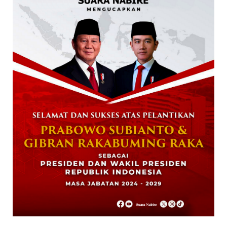
January 27, 2026
NABIRE
Data Masuk 44,16 Persen, Paslon Mesrha
Masih Unggul 63,32 Pe...
December 02, 2024
DAERAH
Paslon Wagi Unggul Sementara di Pilgub
Papua Tengah, Versi J...
December 02, 2024
NABIRE
Rayakan HUT TNI ke-79. Dandim 1705
Nabire Gandeng Pelaku UMK...
October 23, 2024