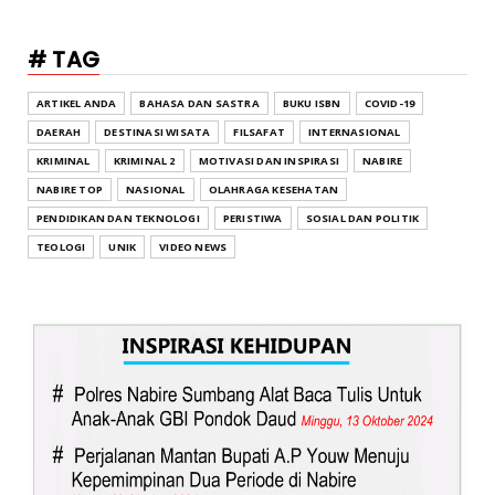
# TAG
ARTIKEL ANDA
BAHASA DAN SASTRA
BUKU ISBN
COVID-19
DAERAH
DESTINASI WISATA
FILSAFAT
INTERNASIONAL
KRIMINAL
KRIMINAL 2
MOTIVASI DAN INSPIRASI
NABIRE
NABIRE TOP
NASIONAL
OLAHRAGA KESEHATAN
PENDIDIKAN DAN TEKNOLOGI
PERISTIWA
SOSIAL DAN POLITIK
TEOLOGI
UNIK
VIDEO NEWS