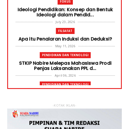
FOKUS
Ideologi Pendidikan: Konsep dan Bentuk
Ideologi dalam Pendid...
July 23, 2026
FILSAFAT
Apa itu Penalaran Induksi dan Deduksi?
May 11, 2026
PENDIDIKAN DAN TEKNOLOGI
STKIP Nabire Melepas Mahasiswa Prodi
Penjas Laksanakan PPL d...
April 06, 2026
PENDIDIKAN DAN TEKNOLOGI
Terima Bantuan SPP Mahasiswa, Ketua
STKIP Nabire Ungkap Gube...
January 31, 2026
-KOTAK IKLAN-
FOKUS
STKIP Nabire Buka Prodi Pendidikan
Bahasa dan Sastra Indones...