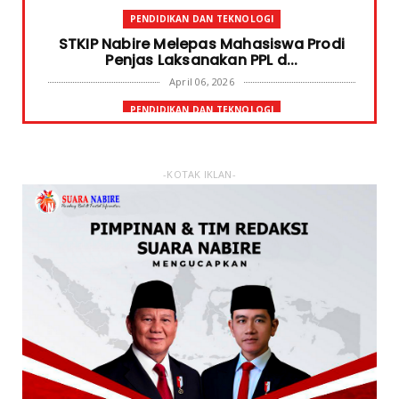
PENDIDIKAN DAN TEKNOLOGI
STKIP Nabire Melepas Mahasiswa Prodi
Penjas Laksanakan PPL d...
April 06, 2026
PENDIDIKAN DAN TEKNOLOGI
Terima Bantuan SPP Mahasiswa, Ketua
STKIP Nabire Ungkap Gube...
January 31, 2026
-KOTAK IKLAN-
FOKUS
STKIP Nabire Buka Prodi Pendidikan
Bahasa dan Sastra Indones...
January 27, 2026
NABIRE
Data Masuk 44,16 Persen, Paslon Mesrha
Masih Unggul 63,32 Pe...
December 02, 2024
DAERAH