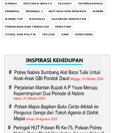
DAERAH
DESTINASI WISATA
FILSAFAT
INTERNASIONAL
KRIMINAL
KRIMINAL 2
MOTIVASI DAN INSPIRASI
NABIRE
NABIRE TOP
NASIONAL
OLAHRAGA KESEHATAN
PENDIDIKAN DAN TEKNOLOGI
PERISTIWA
SOSIAL DAN POLITIK
TEOLOGI
UNIK
VIDEO NEWS