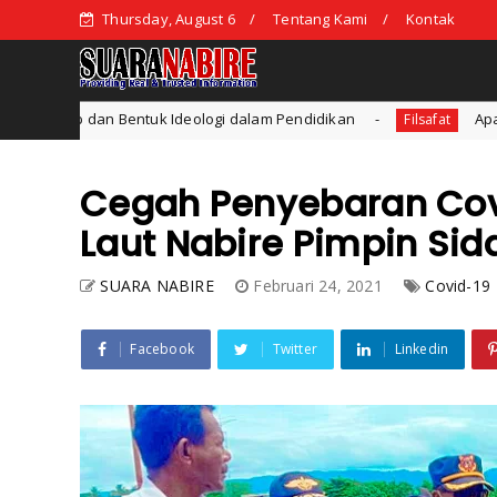
Thursday, August 6
Tentang Kami
Kontak
Ideologi dalam Pendidikan
Apa itu Penalaran Induksi d
Filsafat
Cegah Penyebaran Cov
Laut Nabire Pimpin Sid
SUARA NABIRE
Februari 24, 2021
Covid-19
Facebook
Twitter
Linkedin