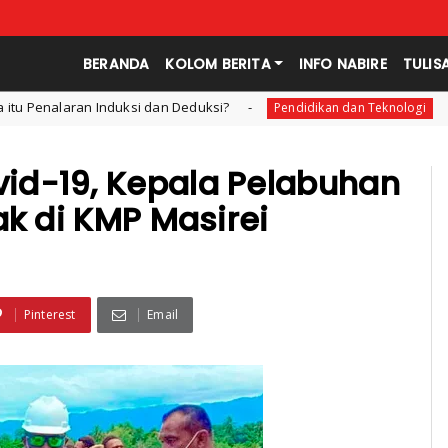
BERANDA
KOLOM BERITA
INFO NABIRE
TULIS
an Deduksi?
STKIP Nabire Melepas Ma
Pendidikan dan Teknologi
id-19, Kepala Pelabuhan
ak di KMP Masirei
Pinterest
Email