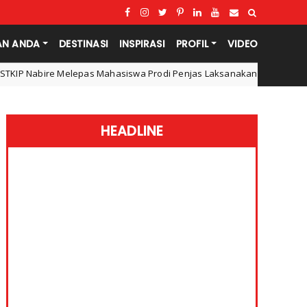
AN ANDA
DESTINASI
INSPIRASI
PROFIL
VIDEO
hasiswa Prodi Penjas Laksanakan PPL dan KKN di Surabaya
Pen
HEADLINE