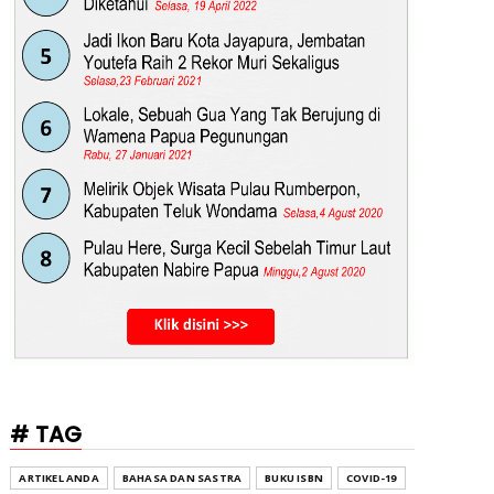
# TAG
ARTIKEL ANDA
BAHASA DAN SASTRA
BUKU ISBN
COVID-19