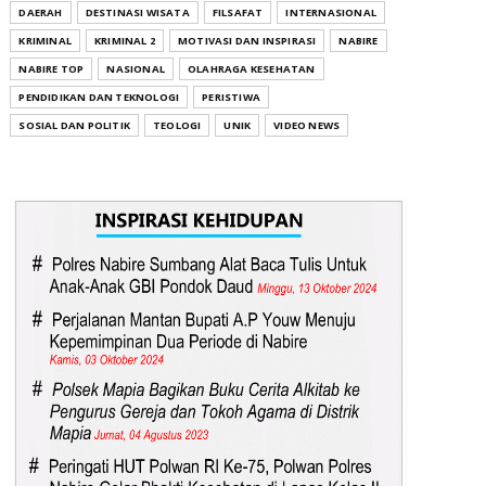
DAERAH
DESTINASI WISATA
FILSAFAT
INTERNASIONAL
KRIMINAL
KRIMINAL 2
MOTIVASI DAN INSPIRASI
NABIRE
NABIRE TOP
NASIONAL
OLAHRAGA KESEHATAN
PENDIDIKAN DAN TEKNOLOGI
PERISTIWA
SOSIAL DAN POLITIK
TEOLOGI
UNIK
VIDEO NEWS