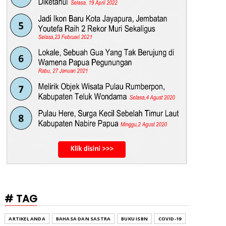
# TAG
ARTIKEL ANDA
BAHASA DAN SASTRA
BUKU ISBN
COVID-19