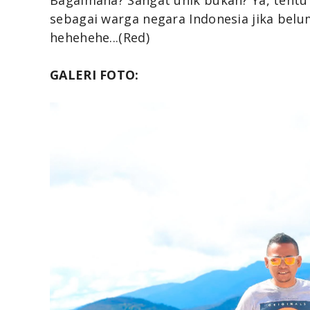
Bagaimana? Sangat unik bukan? Ya, tent
sebagai warga negara Indonesia jika belu
hehehehe...(Red)
GALERI FOTO: