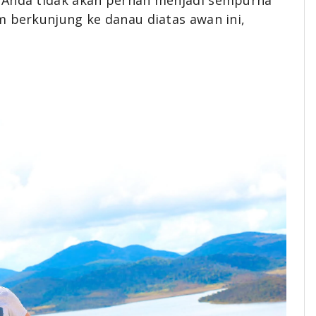
u Anda tidak akan pernah menjadi sempurna
m berkunjung ke danau diatas awan ini,