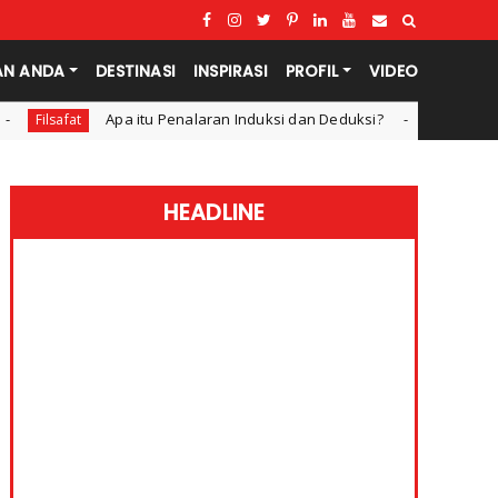
AN ANDA
DESTINASI
INSPIRASI
PROFIL
VIDEO
nduksi dan Deduksi?
STKIP Nabire Me
Pendidikan dan Teknologi
HEADLINE