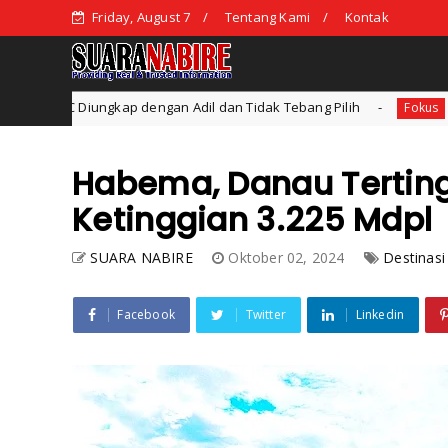
Friday, August 7
Tentang Kami
Kontak
an Tidak Tebang Pilih
Ideologi Pendidikan: Konsep dan
Fokus
Habema, Danau Terting
Ketinggian 3.225 Mdpl
SUARA NABIRE
Oktober 02, 2024
Destinasi
Facebook
Twitter
Linkedin