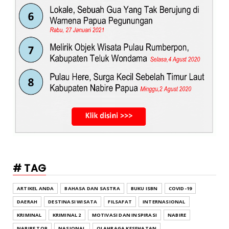
# TAG
ARTIKEL ANDA
BAHASA DAN SASTRA
BUKU ISBN
COVID-19
DAERAH
DESTINASI WISATA
FILSAFAT
INTERNASIONAL
KRIMINAL
KRIMINAL 2
MOTIVASI DAN INSPIRASI
NABIRE
NABIRE TOP
NASIONAL
OLAHRAGA KESEHATAN