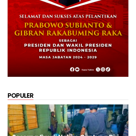
Paslon Wagi Unggul Sementara di Pilgub
Papua Tengah, Versi J...
December 02, 2024
NABIRE
Rayakan HUT TNI ke-79. Dandim 1705
Nabire Gandeng Pelaku UMK...
October 23, 2024
POPULER