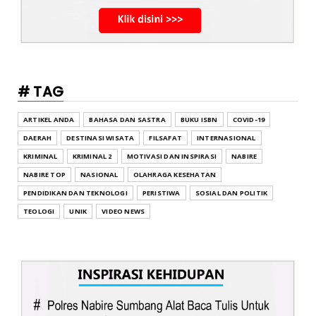
# TAG
ARTIKEL ANDA
BAHASA DAN SASTRA
BUKU ISBN
COVID-19
DAERAH
DESTINASI WISATA
FILSAFAT
INTERNASIONAL
KRIMINAL
KRIMINAL 2
MOTIVASI DAN INSPIRASI
NABIRE
NABIRE TOP
NASIONAL
OLAHRAGA KESEHATAN
PENDIDIKAN DAN TEKNOLOGI
PERISTIWA
SOSIAL DAN POLITIK
TEOLOGI
UNIK
VIDEO NEWS