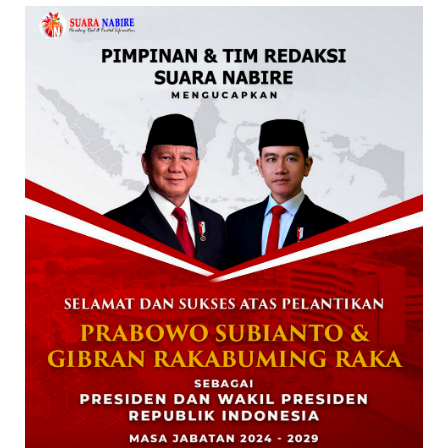
FOKUS
STKIP Nabire Buka Prodi Pendidikan
Bahasa dan Sastra Indones...
January 27, 2026
NABIRE
Data Masuk 44,16 Persen, Paslon Mesrha
Masih Unggul 63,32 Pe...
December 02, 2024
DAERAH
Paslon Wagi Unggul Sementara di Pilgub
Papua Tengah, Versi J...
December 02, 2024
NABIRE
Rayakan HUT TNI ke-79. Dandim 1705
Nabire Gandeng Pelaku UMK...
October 23, 2024