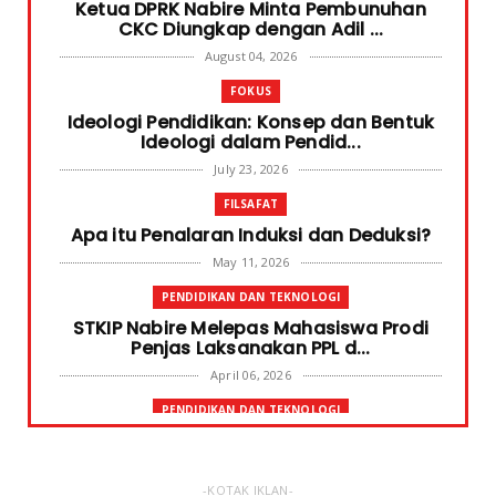
Ketua DPRK Nabire Minta Pembunuhan
CKC Diungkap dengan Adil ...
August 04, 2026
FOKUS
Ideologi Pendidikan: Konsep dan Bentuk
Ideologi dalam Pendid...
July 23, 2026
FILSAFAT
Apa itu Penalaran Induksi dan Deduksi?
May 11, 2026
PENDIDIKAN DAN TEKNOLOGI
STKIP Nabire Melepas Mahasiswa Prodi
Penjas Laksanakan PPL d...
April 06, 2026
PENDIDIKAN DAN TEKNOLOGI
Terima Bantuan SPP Mahasiswa, Ketua
STKIP Nabire Ungkap Gube...
January 31, 2026
-KOTAK IKLAN-