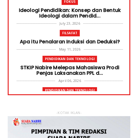
FOKUS
Ideologi Pendidikan: Konsep dan Bentuk
Ideologi dalam Pendid...
July 23, 2026
FILSAFAT
Apa itu Penalaran Induksi dan Deduksi?
May 11, 2026
PENDIDIKAN DAN TEKNOLOGI
STKIP Nabire Melepas Mahasiswa Prodi
Penjas Laksanakan PPL d...
April 06, 2026
PENDIDIKAN DAN TEKNOLOGI
Terima Bantuan SPP Mahasiswa, Ketua
STKIP Nabire Ungkap Gube...
January 31, 2026
-KOTAK IKLAN-
FOKUS
STKIP Nabire Buka Prodi Pendidikan
Bahasa dan Sastra Indones...