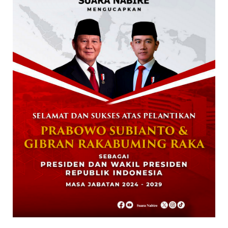
January 27, 2026
NABIRE
Data Masuk 44,16 Persen, Paslon Mesrha
Masih Unggul 63,32 Pe...
December 02, 2024
DAERAH
Paslon Wagi Unggul Sementara di Pilgub
Papua Tengah, Versi J...
December 02, 2024
NABIRE
Rayakan HUT TNI ke-79. Dandim 1705
Nabire Gandeng Pelaku UMK...
October 23, 2024