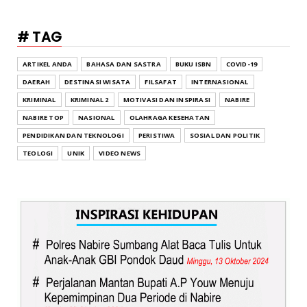
# TAG
ARTIKEL ANDA
BAHASA DAN SASTRA
BUKU ISBN
COVID-19
DAERAH
DESTINASI WISATA
FILSAFAT
INTERNASIONAL
KRIMINAL
KRIMINAL 2
MOTIVASI DAN INSPIRASI
NABIRE
NABIRE TOP
NASIONAL
OLAHRAGA KESEHATAN
PENDIDIKAN DAN TEKNOLOGI
PERISTIWA
SOSIAL DAN POLITIK
TEOLOGI
UNIK
VIDEO NEWS