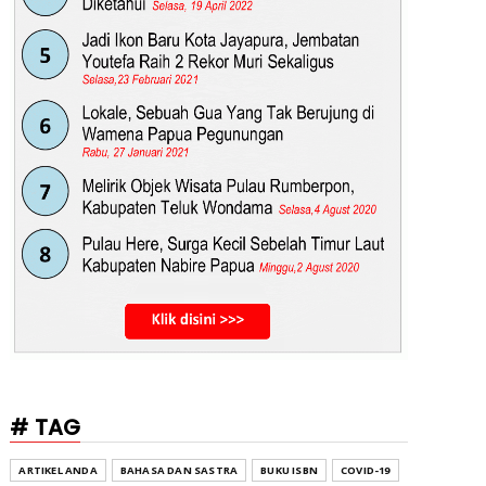
# TAG
ARTIKEL ANDA
BAHASA DAN SASTRA
BUKU ISBN
COVID-19