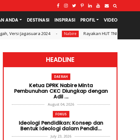
AN ANDA
DESTINASI
INSPIRASI
PROFIL
VIDEO
24
Rayakan HUT TNI ke-79. Dandim 1705 Nabire Gande
Nabire
HEADLINE
DAERAH
Ketua DPRK Nabire Minta
Pembunuhan CKC Diungkap dengan
Adil ...
August 04, 2026
FOKUS
Ideologi Pendidikan: Konsep dan
Bentuk Ideologi dalam Pendid...
July 23, 2026