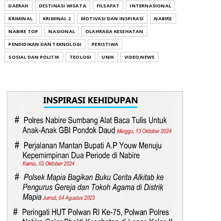
DAERAH
DESTINASI WISATA
FILSAFAT
INTERNASIONAL
KRIMINAL
KRIMINAL 2
MOTIVASI DAN INSPIRASI
NABIRE
NABIRE TOP
NASIONAL
OLAHRAGA KESEHATAN
PENDIDIKAN DAN TEKNOLOGI
PERISTIWA
SOSIAL DAN POLITIK
TEOLOGI
UNIK
VIDEO NEWS