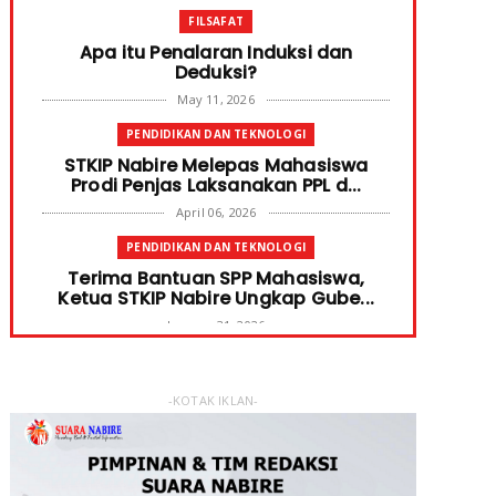
FILSAFAT
Apa itu Penalaran Induksi dan
Deduksi?
May 11, 2026
PENDIDIKAN DAN TEKNOLOGI
STKIP Nabire Melepas Mahasiswa
Prodi Penjas Laksanakan PPL d...
April 06, 2026
PENDIDIKAN DAN TEKNOLOGI
Terima Bantuan SPP Mahasiswa,
Ketua STKIP Nabire Ungkap Gube...
January 31, 2026
FOKUS
STKIP Nabire Buka Prodi Pendidikan
-KOTAK IKLAN-
Bahasa dan Sastra Indones...
January 27, 2026
NABIRE