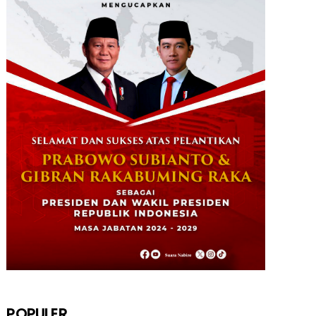
Data Masuk 44,16 Persen, Paslon
Mesrha Masih Unggul 63,32 Pe...
December 02, 2024
DAERAH
Paslon Wagi Unggul Sementara di
Pilgub Papua Tengah, Versi J...
December 02, 2024
NABIRE
Rayakan HUT TNI ke-79. Dandim 1705
Nabire Gandeng Pelaku UMK...
October 23, 2024
KRIMINAL
Polsek Uwapa Nabire Amankan
Sepuluh Karton Minuman Beralkoho...
October 20, 2024
POPULER