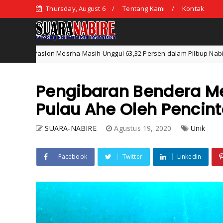
Thursday, August 6
Tentang Kami
Kontak
a Masih Unggul 63,32 Persen dalam Pilbup Nabire
Pasl
Daerah
Pengibaran Bendera Mer
Pulau Ahe Oleh Pencin
SUARA-NABIRE
Agustus 19, 2020
Unik
Facebook
Twitter
Linkedin