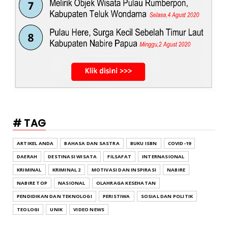
# TAG
ARTIKEL ANDA
BAHASA DAN SASTRA
BUKU ISBN
COVID-19
DAERAH
DESTINASI WISATA
FILSAFAT
INTERNASIONAL
KRIMINAL
KRIMINAL 2
MOTIVASI DAN INSPIRASI
NABIRE
NABIRE TOP
NASIONAL
OLAHRAGA KESEHATAN
PENDIDIKAN DAN TEKNOLOGI
PERISTIWA
SOSIAL DAN POLITIK
TEOLOGI
UNIK
VIDEO NEWS