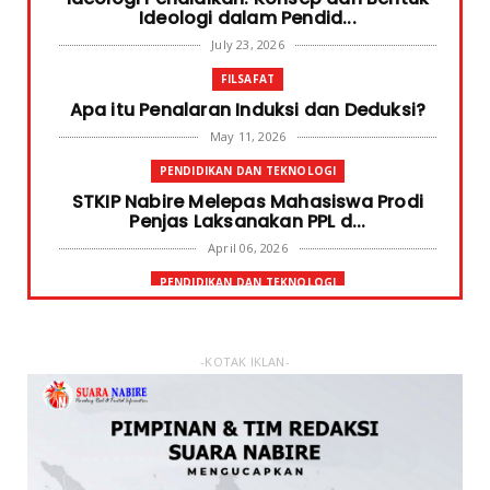
Ideologi dalam Pendid...
July 23, 2026
FILSAFAT
Apa itu Penalaran Induksi dan Deduksi?
May 11, 2026
PENDIDIKAN DAN TEKNOLOGI
STKIP Nabire Melepas Mahasiswa Prodi
Penjas Laksanakan PPL d...
April 06, 2026
PENDIDIKAN DAN TEKNOLOGI
Terima Bantuan SPP Mahasiswa, Ketua
STKIP Nabire Ungkap Gube...
January 31, 2026
-KOTAK IKLAN-
FOKUS
STKIP Nabire Buka Prodi Pendidikan
Bahasa dan Sastra Indones...
January 27, 2026