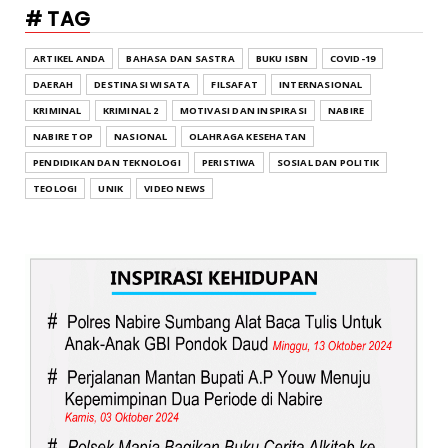
# TAG
ARTIKEL ANDA
BAHASA DAN SASTRA
BUKU ISBN
COVID-19
DAERAH
DESTINASI WISATA
FILSAFAT
INTERNASIONAL
KRIMINAL
KRIMINAL 2
MOTIVASI DAN INSPIRASI
NABIRE
NABIRE TOP
NASIONAL
OLAHRAGA KESEHATAN
PENDIDIKAN DAN TEKNOLOGI
PERISTIWA
SOSIAL DAN POLITIK
TEOLOGI
UNIK
VIDEO NEWS