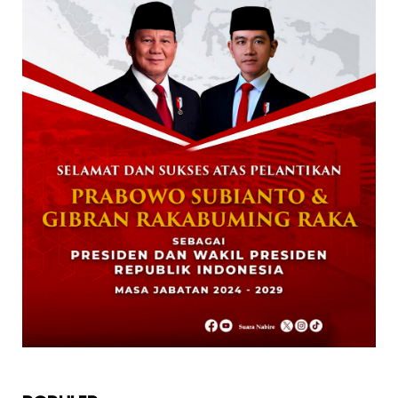
NABIRE
Data Masuk 44,16 Persen, Paslon Mesrha
Masih Unggul 63,32 Pe...
December 02, 2024
DAERAH
Paslon Wagi Unggul Sementara di Pilgub
Papua Tengah, Versi J...
December 02, 2024
NABIRE
Rayakan HUT TNI ke-79. Dandim 1705
Nabire Gandeng Pelaku UMK...
October 23, 2024