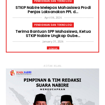
PENDIDIKAN DAN TEKNOLOGI
STKIP Nabire Melepas Mahasiswa Prodi
Penjas Laksanakan PPL d...
April 06, 2026
PENDIDIKAN DAN TEKNOLOGI
Terima Bantuan SPP Mahasiswa, Ketua
STKIP Nabire Ungkap Gube...
January 31, 2026
FOKUS
STKIP Nabire Buka Prodi Pendidikan
Bahasa dan Sastra Indones...
January 27, 2026
-KOTAK IKLAN-
NABIRE
Data Masuk 44,16 Persen, Paslon Mesrha
Masih Unggul 63,32 Pe...
December 02, 2024
DAERAH
Paslon Wagi Unggul Sementara di Pilgub