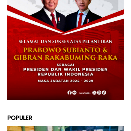
Papua Tengah, Versi J...
December 02, 2024
NABIRE
Rayakan HUT TNI ke-79. Dandim 1705
Nabire Gandeng Pelaku UMK...
October 23, 2024
KRIMINAL
Polsek Uwapa Nabire Amankan Sepuluh
Karton Minuman Beralkoho...
October 20, 2024
POPULER