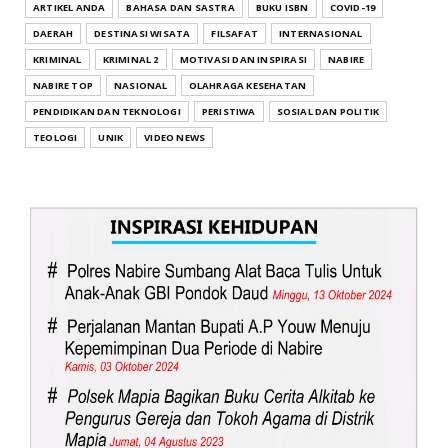
ARTIKEL ANDA
BAHASA DAN SASTRA
BUKU ISBN
COVID-19
DAERAH
DESTINASI WISATA
FILSAFAT
INTERNASIONAL
KRIMINAL
KRIMINAL 2
MOTIVASI DAN INSPIRASI
NABIRE
NABIRE TOP
NASIONAL
OLAHRAGA KESEHATAN
PENDIDIKAN DAN TEKNOLOGI
PERISTIWA
SOSIAL DAN POLITIK
TEOLOGI
UNIK
VIDEO NEWS