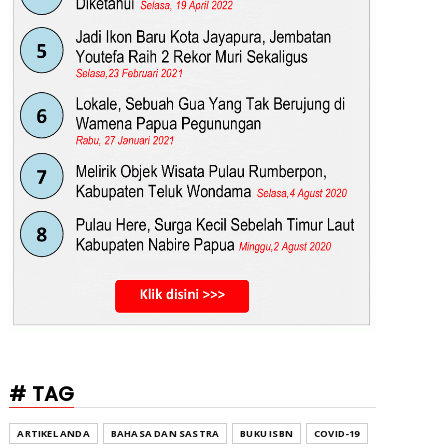
# TAG
ARTIKEL ANDA
BAHASA DAN SASTRA
BUKU ISBN
COVID-19