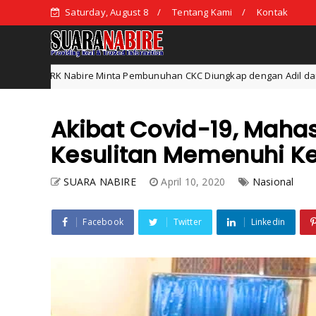
Saturday, August 8
Tentang Kami
Kontak
re Minta Pembunuhan CKC Diungkap dengan Adil dan Tidak Tebang Pili
Akibat Covid-19, Maha
Kesulitan Memenuhi K
SUARA NABIRE
April 10, 2020
Nasional
Facebook
Twitter
Linkedin