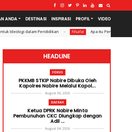
AN ANDA
DESTINASI
INSPIRASI
PROFIL
VIDEO
am Pendidikan
Apa itu Penalaran Induksi dan Deduksi?
Filsafat
HEADLINE
FOKUS
PKKMB STKIP Nabire Dibuka Oleh
Kapolres Nabire Melalui Kapol...
August 06, 2026
DAERAH
Ketua DPRK Nabire Minta
Pembunuhan CKC Diungkap dengan
Adil ...
August 04, 2026