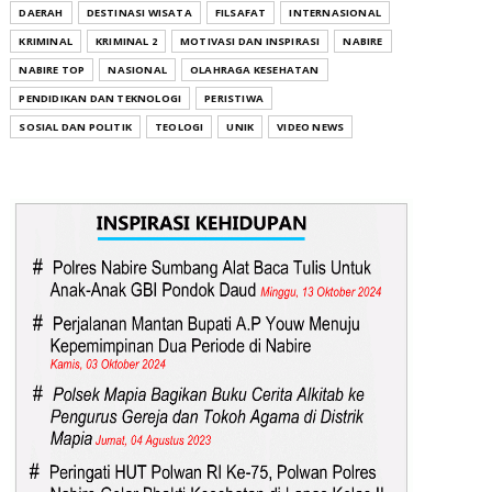
DAERAH
DESTINASI WISATA
FILSAFAT
INTERNASIONAL
KRIMINAL
KRIMINAL 2
MOTIVASI DAN INSPIRASI
NABIRE
NABIRE TOP
NASIONAL
OLAHRAGA KESEHATAN
PENDIDIKAN DAN TEKNOLOGI
PERISTIWA
SOSIAL DAN POLITIK
TEOLOGI
UNIK
VIDEO NEWS