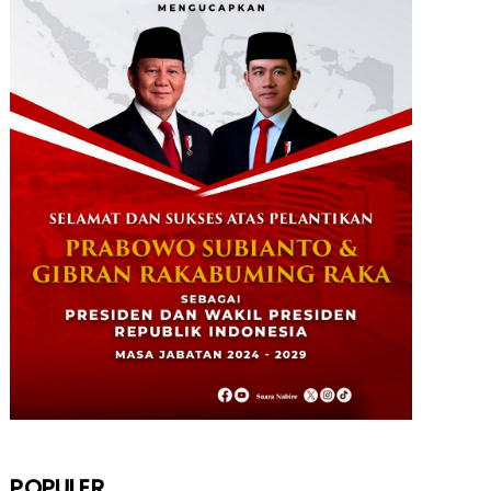
STKIP Nabire Buka Prodi Pendidikan
Bahasa dan Sastra Indones...
January 27, 2026
NABIRE
Data Masuk 44,16 Persen, Paslon
Mesrha Masih Unggul 63,32 Pe...
December 02, 2024
DAERAH
Paslon Wagi Unggul Sementara di
Pilgub Papua Tengah, Versi J...
December 02, 2024
NABIRE
Rayakan HUT TNI ke-79. Dandim 1705
Nabire Gandeng Pelaku UMK...
October 23, 2024
POPULER