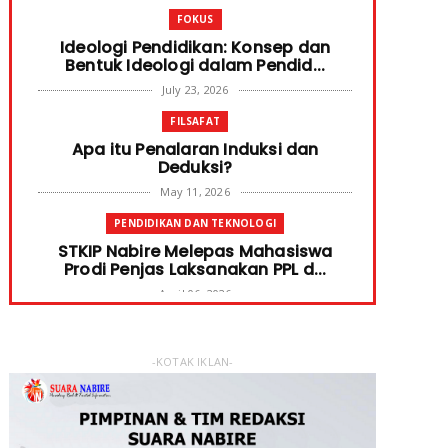
FOKUS
Ideologi Pendidikan: Konsep dan
Bentuk Ideologi dalam Pendid...
July 23, 2026
FILSAFAT
Apa itu Penalaran Induksi dan
Deduksi?
May 11, 2026
PENDIDIKAN DAN TEKNOLOGI
STKIP Nabire Melepas Mahasiswa
Prodi Penjas Laksanakan PPL d...
April 06, 2026
PENDIDIKAN DAN TEKNOLOGI
Terima Bantuan SPP Mahasiswa,
-KOTAK IKLAN-
Ketua STKIP Nabire Ungkap Gube...
January 31, 2026
FOKUS