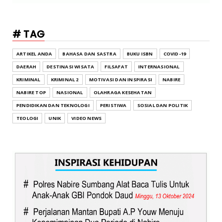
# TAG
ARTIKEL ANDA
BAHASA DAN SASTRA
BUKU ISBN
COVID-19
DAERAH
DESTINASI WISATA
FILSAFAT
INTERNASIONAL
KRIMINAL
KRIMINAL 2
MOTIVASI DAN INSPIRASI
NABIRE
NABIRE TOP
NASIONAL
OLAHRAGA KESEHATAN
PENDIDIKAN DAN TEKNOLOGI
PERISTIWA
SOSIAL DAN POLITIK
TEOLOGI
UNIK
VIDEO NEWS