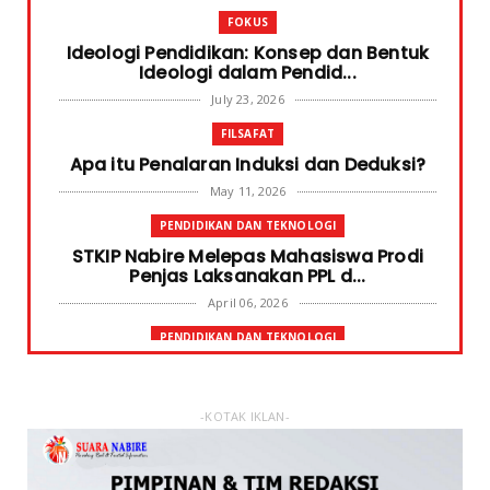
FOKUS
Ideologi Pendidikan: Konsep dan Bentuk
Ideologi dalam Pendid...
July 23, 2026
FILSAFAT
Apa itu Penalaran Induksi dan Deduksi?
May 11, 2026
PENDIDIKAN DAN TEKNOLOGI
STKIP Nabire Melepas Mahasiswa Prodi
Penjas Laksanakan PPL d...
April 06, 2026
PENDIDIKAN DAN TEKNOLOGI
Terima Bantuan SPP Mahasiswa, Ketua
STKIP Nabire Ungkap Gube...
January 31, 2026
-KOTAK IKLAN-
FOKUS
STKIP Nabire Buka Prodi Pendidikan