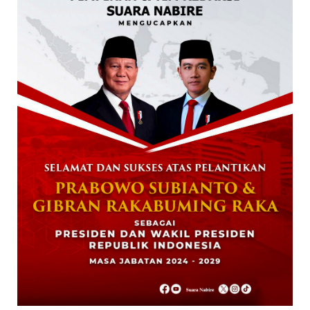
Bahasa dan Sastra Indones...
January 27, 2026
NABIRE
Data Masuk 44,16 Persen, Paslon Mesrha
Masih Unggul 63,32 Pe...
December 02, 2024
DAERAH
Paslon Wagi Unggul Sementara di Pilgub
Papua Tengah, Versi J...
December 02, 2024
NABIRE
Rayakan HUT TNI ke-79. Dandim 1705
Nabire Gandeng Pelaku UMK...
October 23, 2024