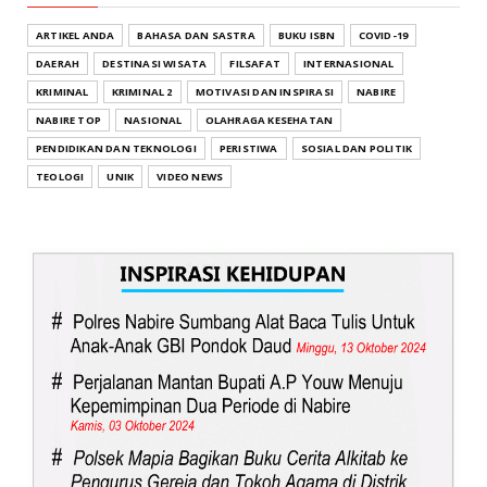
ARTIKEL ANDA
BAHASA DAN SASTRA
BUKU ISBN
COVID-19
DAERAH
DESTINASI WISATA
FILSAFAT
INTERNASIONAL
KRIMINAL
KRIMINAL 2
MOTIVASI DAN INSPIRASI
NABIRE
NABIRE TOP
NASIONAL
OLAHRAGA KESEHATAN
PENDIDIKAN DAN TEKNOLOGI
PERISTIWA
SOSIAL DAN POLITIK
TEOLOGI
UNIK
VIDEO NEWS