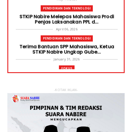
PENDIDIKAN DAN TEKNOLOGI
STKIP Nabire Melepas Mahasiswa Prodi
Penjas Laksanakan PPL d...
April 06, 2026
PENDIDIKAN DAN TEKNOLOGI
Terima Bantuan SPP Mahasiswa, Ketua
STKIP Nabire Ungkap Gube...
January 31, 2026
FOKUS
STKIP Nabire Buka Prodi Pendidikan
Bahasa dan Sastra Indones...
January 27, 2026
-KOTAK IKLAN-
NABIRE
Data Masuk 44,16 Persen, Paslon Mesrha
Masih Unggul 63,32 Pe...
December 02, 2024
DAERAH