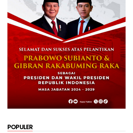
Paslon Wagi Unggul Sementara di Pilgub
Papua Tengah, Versi J...
December 02, 2024
NABIRE
Rayakan HUT TNI ke-79. Dandim 1705
Nabire Gandeng Pelaku UMK...
October 23, 2024
KRIMINAL
Polsek Uwapa Nabire Amankan Sepuluh
Karton Minuman Beralkoho...
October 20, 2024
POPULER