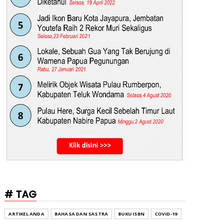
# TAG
ARTIKEL ANDA
BAHASA DAN SASTRA
BUKU ISBN
COVID-19