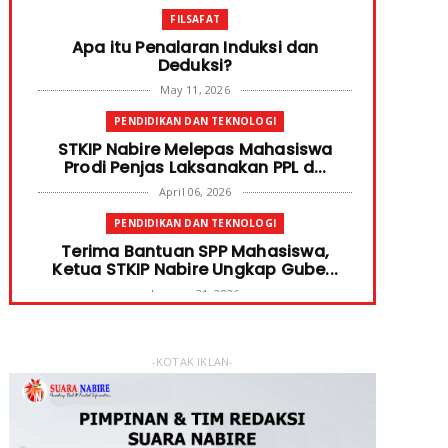
FILSAFAT
Apa itu Penalaran Induksi dan
Deduksi?
May 11, 2026
PENDIDIKAN DAN TEKNOLOGI
STKIP Nabire Melepas Mahasiswa
Prodi Penjas Laksanakan PPL d...
April 06, 2026
PENDIDIKAN DAN TEKNOLOGI
Terima Bantuan SPP Mahasiswa,
Ketua STKIP Nabire Ungkap Gube...
January 31, 2026
FOKUS
STKIP Nabire Buka Prodi Pendidikan
-KOTAK IKLAN-
Bahasa dan Sastra Indones...
January 27, 2026
NABIRE