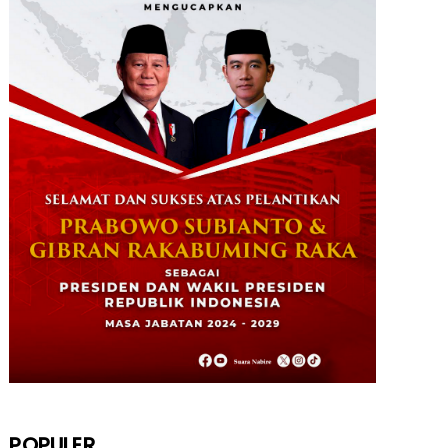
Data Masuk 44,16 Persen, Paslon
Mesrha Masih Unggul 63,32 Pe...
December 02, 2024
DAERAH
Paslon Wagi Unggul Sementara di
Pilgub Papua Tengah, Versi J...
December 02, 2024
NABIRE
Rayakan HUT TNI ke-79. Dandim 1705
Nabire Gandeng Pelaku UMK...
October 23, 2024
KRIMINAL
Polsek Uwapa Nabire Amankan
Sepuluh Karton Minuman Beralkoho...
October 20, 2024
POPULER