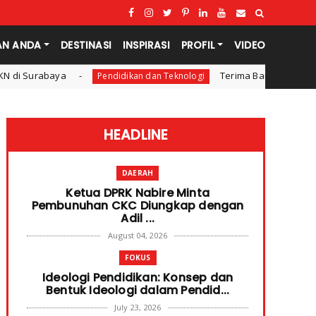
AN ANDA
DESTINASI
INSPIRASI
PROFIL
VIDEO
Terima Bantuan SPP Mahasiswa, Ketua
Pendidikan dan Teknologi
HEADLINE
DAERAH
Ketua DPRK Nabire Minta
Pembunuhan CKC Diungkap dengan
Adil ...
August 04, 2026
FOKUS
Ideologi Pendidikan: Konsep dan
Bentuk Ideologi dalam Pendid...
July 23, 2026