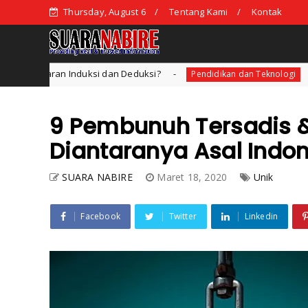
Thursday, August 6
Tentang Kami
Kontak
nduksi dan Deduksi?
STKIP Nabire Me
Pendidikan dan Teknologi
9 Pembunuh Tersadis &
Diantaranya Asal Indo
SUARA NABIRE
Maret 18, 2020
Unik
Facebook
Twitter
Linkedin