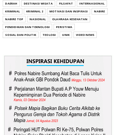
DAERAH
DESTINASI WISATA
FILSAFAT
INTERNASIONAL
KRIMINAL
KRIMINAL 2
MOTIVASI DAN INSPIRASI
NABIRE
NABIRE TOP
NASIONAL
OLAHRAGA KESEHATAN
PENDIDIKAN DAN TEKNOLOGI
PERISTIWA
SOSIAL DAN POLITIK
TEOLOGI
UNIK
VIDEO NEWS