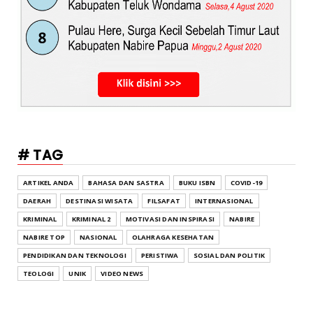
# TAG
ARTIKEL ANDA
BAHASA DAN SASTRA
BUKU ISBN
COVID-19
DAERAH
DESTINASI WISATA
FILSAFAT
INTERNASIONAL
KRIMINAL
KRIMINAL 2
MOTIVASI DAN INSPIRASI
NABIRE
NABIRE TOP
NASIONAL
OLAHRAGA KESEHATAN
PENDIDIKAN DAN TEKNOLOGI
PERISTIWA
SOSIAL DAN POLITIK
TEOLOGI
UNIK
VIDEO NEWS