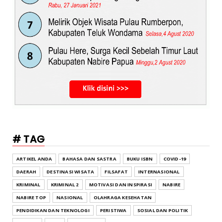
# TAG
ARTIKEL ANDA
BAHASA DAN SASTRA
BUKU ISBN
COVID-19
DAERAH
DESTINASI WISATA
FILSAFAT
INTERNASIONAL
KRIMINAL
KRIMINAL 2
MOTIVASI DAN INSPIRASI
NABIRE
NABIRE TOP
NASIONAL
OLAHRAGA KESEHATAN
PENDIDIKAN DAN TEKNOLOGI
PERISTIWA
SOSIAL DAN POLITIK