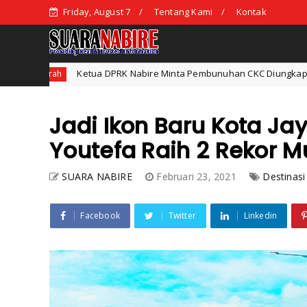
Friday, August 7
Tentang Kami
Kontak
K Nabire Minta Pembunuhan CKC Diungkap dengan Adil dan Tidak Teban
Jadi Ikon Baru Kota J
Youtefa Raih 2 Rekor M
SUARA NABIRE
Februari 23, 2021
Destinasi
Facebook
Twitter
Linkedin