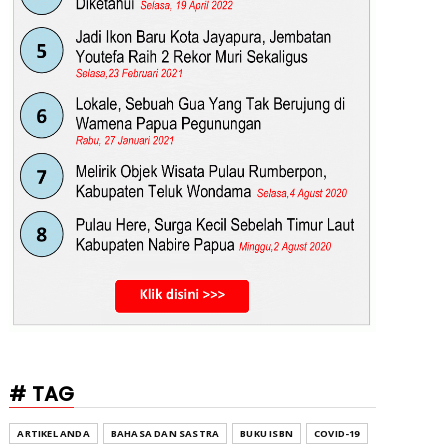
# TAG
ARTIKEL ANDA
BAHASA DAN SASTRA
BUKU ISBN
COVID-19