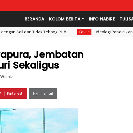
BERANDA
KOLOM BERITA
INFO NABIRE
TULIS
g Pilih
Ideologi Pendidikan: Konsep dan Bentuk Ideolo
Fokus
ayapura, Jembatan
uri Sekaligus
 Wisata
Pinterest
Email