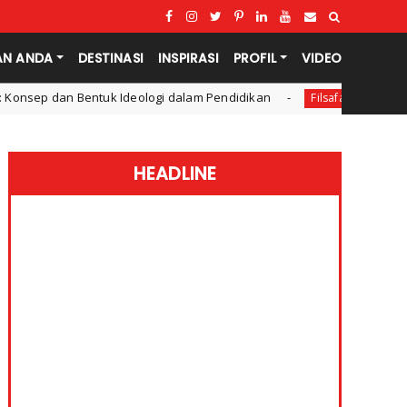
AN ANDA
DESTINASI
INSPIRASI
PROFIL
VIDEO
gi dalam Pendidikan
Apa itu Penalaran Induksi dan Ded
Filsafat
HEADLINE