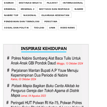
DAERAH
DESTINASI WISATA
FILSAFAT
INTERNASIONAL
KRIMINAL
KRIMINAL 2
MOTIVASI DAN INSPIRASI
NABIRE
NABIRE TOP
NASIONAL
OLAHRAGA KESEHATAN
PENDIDIKAN DAN TEKNOLOGI
PERISTIWA
SOSIAL DAN POLITIK
TEOLOGI
UNIK
VIDEO NEWS