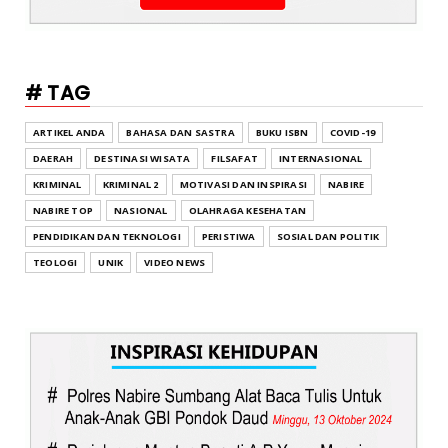
# TAG
ARTIKEL ANDA
BAHASA DAN SASTRA
BUKU ISBN
COVID-19
DAERAH
DESTINASI WISATA
FILSAFAT
INTERNASIONAL
KRIMINAL
KRIMINAL 2
MOTIVASI DAN INSPIRASI
NABIRE
NABIRE TOP
NASIONAL
OLAHRAGA KESEHATAN
PENDIDIKAN DAN TEKNOLOGI
PERISTIWA
SOSIAL DAN POLITIK
TEOLOGI
UNIK
VIDEO NEWS