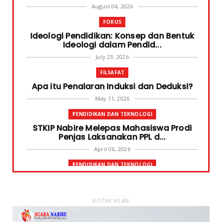
August 04, 2026
FOKUS
Ideologi Pendidikan: Konsep dan Bentuk
Ideologi dalam Pendid...
July 23, 2026
FILSAFAT
Apa itu Penalaran Induksi dan Deduksi?
May 11, 2026
PENDIDIKAN DAN TEKNOLOGI
STKIP Nabire Melepas Mahasiswa Prodi
Penjas Laksanakan PPL d...
April 06, 2026
PENDIDIKAN DAN TEKNOLOGI
Terima Bantuan SPP Mahasiswa, Ketua
STKIP Nabire Ungkap Gube...
January 31, 2026
-KOTAK IKLAN-
FOKUS