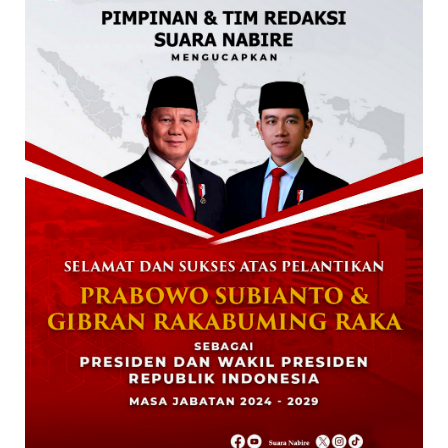
STKIP Nabire Buka Prodi Pendidikan
Bahasa dan Sastra Indones...
January 27, 2026
NABIRE
Data Masuk 44,16 Persen, Paslon Mesrha
Masih Unggul 63,32 Pe...
December 02, 2024
DAERAH
Paslon Wagi Unggul Sementara di Pilgub
Papua Tengah, Versi J...
December 02, 2024
NABIRE
Rayakan HUT TNI ke-79. Dandim 1705
Nabire Gandeng Pelaku UMK...
October 23, 2024