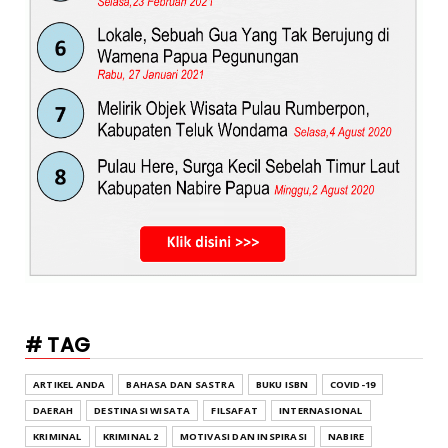
# TAG
ARTIKEL ANDA
BAHASA DAN SASTRA
BUKU ISBN
COVID-19
DAERAH
DESTINASI WISATA
FILSAFAT
INTERNASIONAL
KRIMINAL
KRIMINAL 2
MOTIVASI DAN INSPIRASI
NABIRE