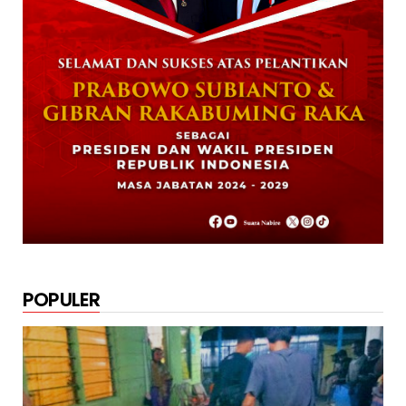
Rayakan HUT TNI ke-79. Dandim 1705
Nabire Gandeng Pelaku UMK...
October 23, 2024
KRIMINAL
Polsek Uwapa Nabire Amankan Sepuluh
Karton Minuman Beralkoho...
October 20, 2024
POPULER