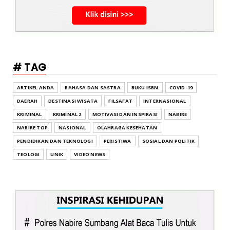
# TAG
ARTIKEL ANDA
BAHASA DAN SASTRA
BUKU ISBN
COVID-19
DAERAH
DESTINASI WISATA
FILSAFAT
INTERNASIONAL
KRIMINAL
KRIMINAL 2
MOTIVASI DAN INSPIRASI
NABIRE
NABIRE TOP
NASIONAL
OLAHRAGA KESEHATAN
PENDIDIKAN DAN TEKNOLOGI
PERISTIWA
SOSIAL DAN POLITIK
TEOLOGI
UNIK
VIDEO NEWS