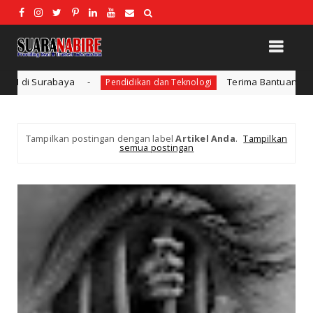
ya
Terima Bantuan SPP Mahasiswa, Ke
Pendidikan dan Teknologi
Tampilkan postingan dengan label
Artikel Anda
.
Tampilkan
semua postingan