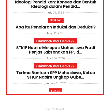
Ideologi Pendidikan: Konsep dan Bentuk
Ideologi dalam Pendid...
July 23, 2026
FILSAFAT
Apa itu Penalaran Induksi dan Deduksi?
May 11, 2026
PENDIDIKAN DAN TEKNOLOGI
STKIP Nabire Melepas Mahasiswa Prodi
Penjas Laksanakan PPL d...
April 06, 2026
PENDIDIKAN DAN TEKNOLOGI
Terima Bantuan SPP Mahasiswa, Ketua
STKIP Nabire Ungkap Gube...
January 31, 2026
FOKUS
STKIP Nabire Buka Prodi Pendidikan
Bahasa dan Sastra Indones...
January 27, 2026
-KOTAK IKLAN-