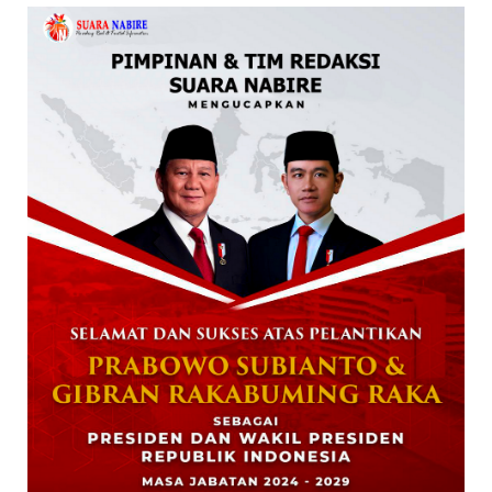
NABIRE
Data Masuk 44,16 Persen, Paslon Mesrha
Masih Unggul 63,32 Pe...
December 02, 2024
DAERAH
Paslon Wagi Unggul Sementara di Pilgub
Papua Tengah, Versi J...
December 02, 2024
NABIRE
Rayakan HUT TNI ke-79. Dandim 1705
Nabire Gandeng Pelaku UMK...
October 23, 2024
KRIMINAL
Polsek Uwapa Nabire Amankan Sepuluh
Karton Minuman Beralkoho...
October 20, 2024